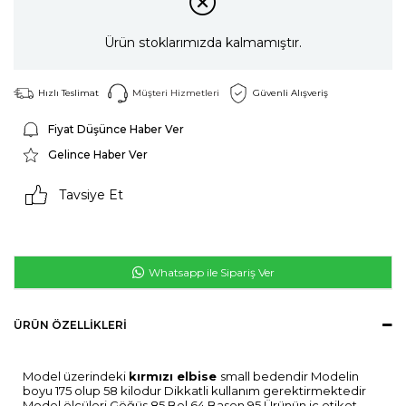
Ürün stoklarımızda kalmamıştır.
Hızlı Teslimat
Müşteri Hizmetleri
Güvenli Alışveriş
Fiyat Düşünce Haber Ver
Gelince Haber Ver
Tavsiye Et
Whatsapp ile Sipariş Ver
ÜRÜN ÖZELLIKLERI
Model üzerindeki
kırmızı
elbise
small bedendir Modelin
boyu 175 olup 58 kilodur Dikkatli kullanım gerektirmektedir
Model ölçüleri Göğüs 85 Bel 64 Basen 95 Ürünün iç etiket