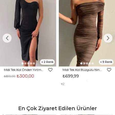
2
9
Midi Tek Kol Önden Yırtmaçlı Akira Kadın Siyah Elbise 22K000228
Midi Tek Kol Büzgülü Ninfe Kadın Vizon Tül Elbise 22K000524
₺300,00
₺699,99
₺599,99
2
En Çok Ziyaret Edilen Ürünler