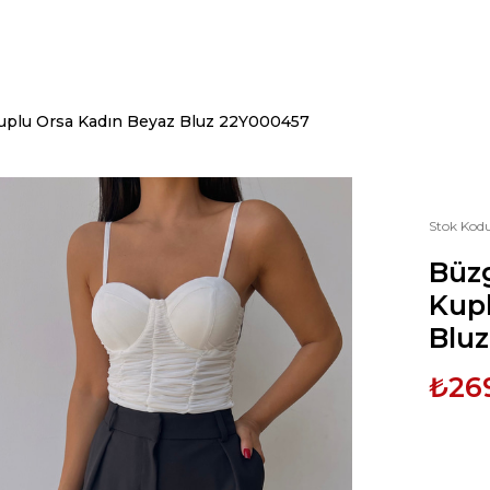
uplu Orsa Kadın Beyaz Bluz 22Y000457
Stok Kod
Büzg
Kupl
Blu
₺26