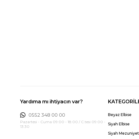
Yardıma mı ihtiyacın var?
KATEGORİL
0552 348 00 00
Beyaz Elbise
Pazartesi - Cuma 09:00 - 18:00 / C.tesi 09:00 -
Siyah Elbise
13:30
Siyah Mezuniyet 