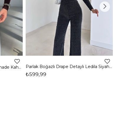
4
Parlak Boğazlı Drape Detaylı Ledila Siyah Kadın Bluz 26K150
Boğazlı Yanı Drape Detaylı Belmade Kahve Kadın Bluz 26K113
₺599,99
₺399,