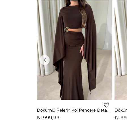
Dökümlü Pelerin Kol Pencere Detaylı Maxi Kahverengi Arlev Kadın Elbise 26Y511
₺1.999,99
₺1.99