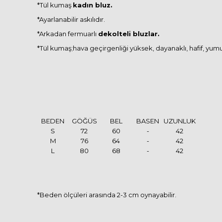
*Tül kumaş
kadın bluz.
*Ayarlanabilir askılıdır.
*Arkadan fermuarlı
dekolteli bluzlar.
*Tül kumaş;hava geçirgenliği yüksek, dayanaklı, hafif, yumuşa
BEDEN
GÖĞÜS
BEL
BASEN
UZUNLUK
S
72
60
-
42
M
76
64
-
42
L
80
68
-
42
*Beden ölçüleri arasında 2-3 cm oynayabilir.