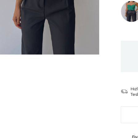
Tüken
Hızl
Tes
Fiy