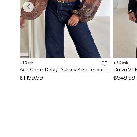
1
2
Açık Omuz Detaylı Yüksek Yaka Lendan Kahve Kadın bluz 26K026
₺1.199,99
₺949,99