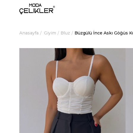
Anasayfa
Giyim
Bluz
Büzgülü İnce Askı Göğüs K