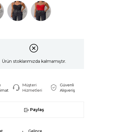
di
Tükendi
Tükendi
Ürün stoklarımızda kalmamıştır.
ı
Müşteri
Güvenli
limat
Hizmetleri
Alışveriş
Paylaş
at
Gelince