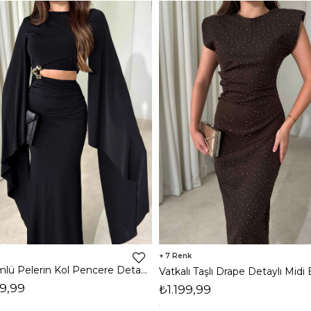
7
Dökümlü Pelerin Kol Pencere Detaylı Maxi Siyah Arlev Kadın Elbise 26Y511
9,99
₺1.199,99