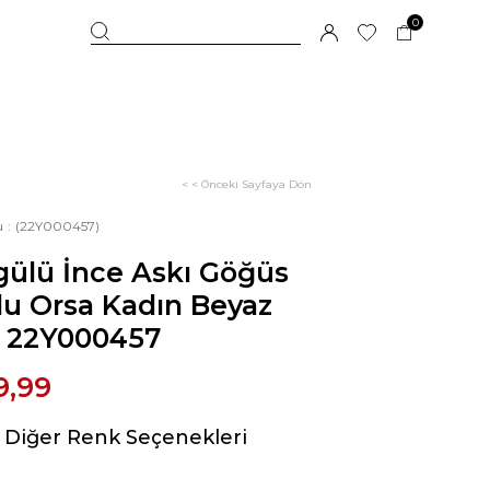
0
< < Önceki Sayfaya Dön
u
(22Y000457)
ülü İnce Askı Göğüs
u Orsa Kadın Beyaz
z 22Y000457
9,99
Diğer Renk Seçenekleri