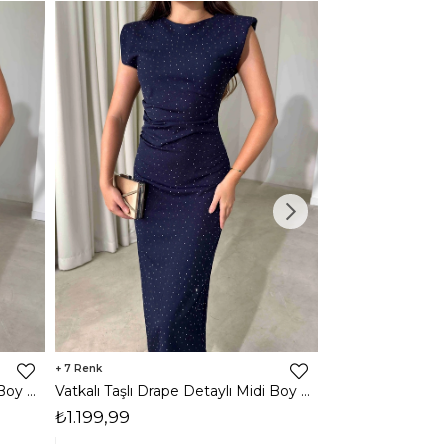
7
3
Vatkalı Taşlı Drape Detaylı Midi Boy Kahverengi Jesep Kadın Elbise 26Y282
Vatkalı Taşlı Drape Detaylı Midi Boy Lacivert Jesep Kadın Elbise 26Y282
₺1.199,99
₺1.599,99