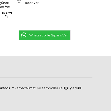
şünce
Haber Ver
ber Ver
Tavsiye
Et
Whatsapp ile Sipariş Ver
dır. Yıkama talimatı ve semboller ile ilgili gerekli