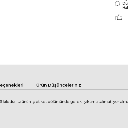
Dü
Ha
çenekleri
Ürün Düşünceleriniz
kilodur. Ürünün iç etiket bölümünde gerekli yıkama talimatı yer almakta