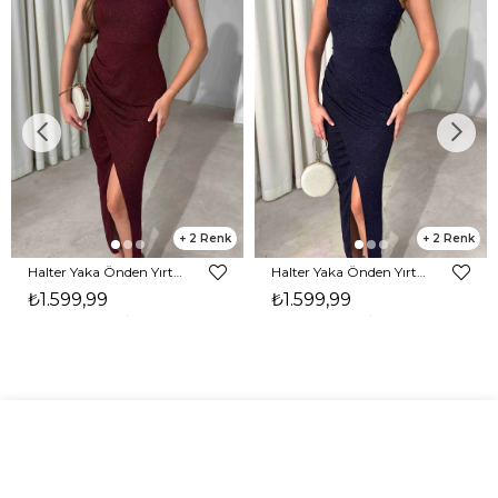
2
2
Halter Yaka Önden Yırtmaçlı Midi Boy Bordo Hasre Kadın Elbise 26Y502
Halter Yaka Önden Yırtmaçlı Midi Boy Lacivert Hasre Kadın Elbise 26Y502
₺1.599,99
₺1.599,99