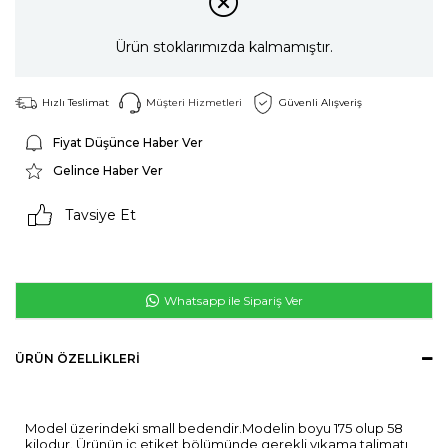
Ürün stoklarımızda kalmamıştır.
Hızlı Teslimat
Müşteri Hizmetleri
Güvenli Alışveriş
Fiyat Düşünce Haber Ver
Gelince Haber Ver
Tavsiye Et
Whatsapp ile Sipariş Ver
ÜRÜN ÖZELLIKLERI
Model üzerindeki small bedendir.Modelin boyu 175 olup 58
kilodur. Ürünün iç etiket bölümünde gerekli yıkama talimatı