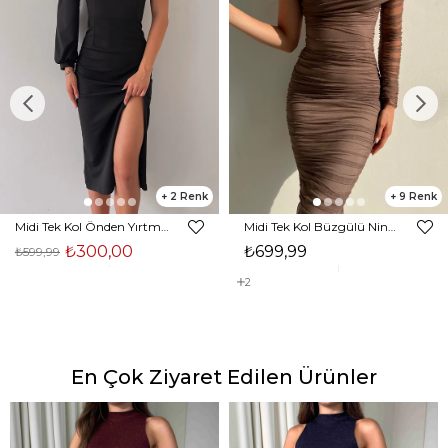
2
9
Midi Tek Kol Önden Yırtmaçlı Akira Kadın Siyah Elbise 22K000228
Midi Tek Kol Büzgülü Ninfe Kadın Vizon Tül Elbise 22K000524
₺300,00
₺699,99
₺599,99
2
En Çok Ziyaret Edilen Ürünler