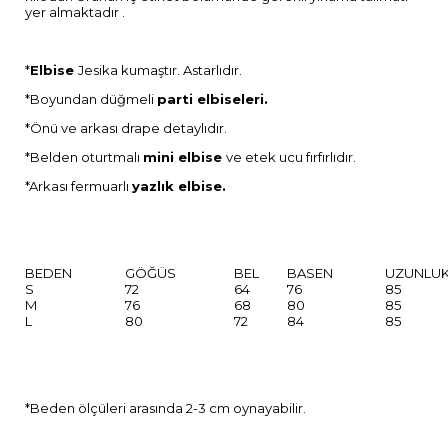
yer almaktadır .
*
Elbise
Jesika kumaştır. Astarlıdır.
*Boyundan düğmeli
parti elbiseleri.
*Önü ve arkası drape detaylıdır.
*Belden oturtmalı
mini elbise
ve etek ucu fırfırlıdır.
*Arkası fermuarlı
yazlık elbise.
BEDEN
GÖĞÜS
BEL
BASEN
UZUNLU
S
72
64
76
85
M
76
68
80
85
L
80
72
84
85
*Beden ölçüleri arasında 2-3 cm oynayabilir.