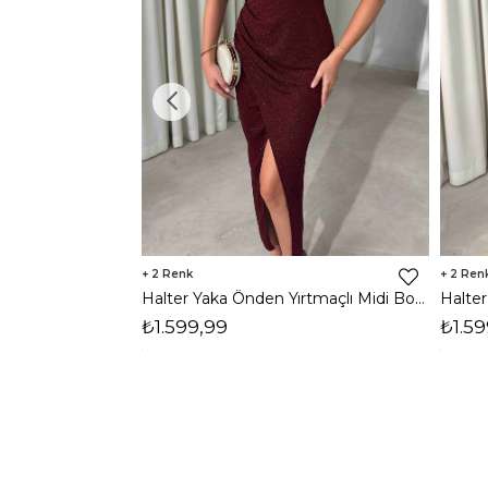
2
2
Halter Yaka Önden Yırtmaçlı Midi Boy Bordo Hasre Kadın Elbise 26Y502
₺1.599,99
₺1.59