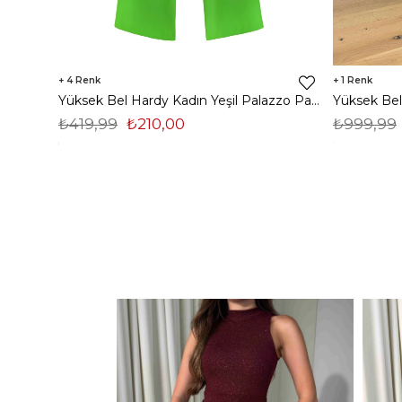
4
1
Yüksek Bel Hardy Kadın Yeşil Palazzo Pantolon 23K000407
₺419,99
₺210,00
₺999,99