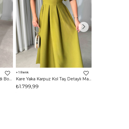
1
1
Halter Yaka Önden Yırtmaçlı Midi Boy Kahverengi Hasre Kadın Elbise 26Y502
Kare Yaka Karpuz Kol Taş Detaylı Maxi Yağ Yeşili Civo Kadın Elbise 206Y501
₺1.799,99
₺1.799,99