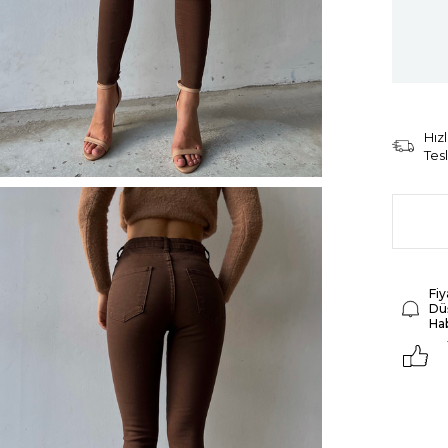
Hızl
Tes
Fiy
Dü
Ha