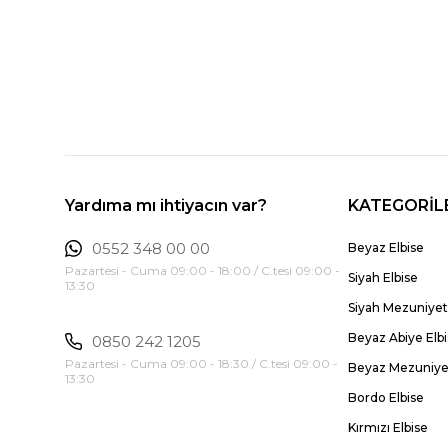
Yardıma mı ihtiyacın var?
KATEGORİL
0552 348 00 00
Beyaz Elbise
Pazartesi - Cuma 09:00 - 18:00 / C.tesi 09:00 -
Siyah Elbise
13:30
Siyah Mezuniyet 
Beyaz Abiye Elb
0850 242 1205
Pazartesi - Cuma 09:00 - 18:30 / C.tesi 09:00 -
Beyaz Mezuniyet
13:30
Bordo Elbise
Kırmızı Elbise