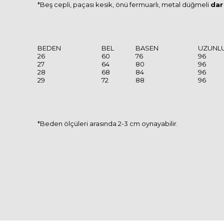
*Beş cepli, paçası kesik, önü fermuarlı, metal düğmeli
dar
BEDEN
BEL
BASEN
UZUNL
26
60
76
96
27
64
80
96
28
68
84
96
29
72
88
96
*Beden ölçüleri arasında 2-3 cm oynayabilir.