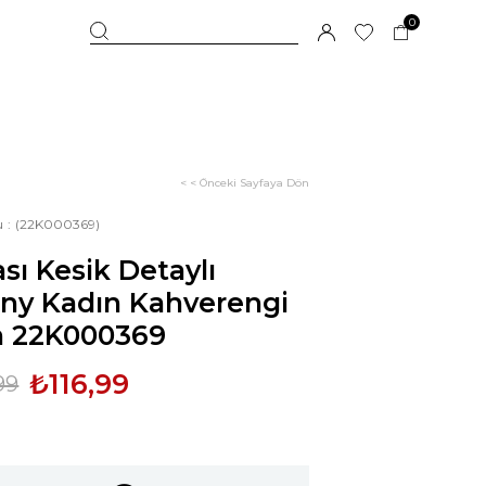
0
< < Önceki Sayfaya Dön
u
(22K000369)
sı Kesik Detaylı
nny Kadın Kahverengi
n 22K000369
₺116,99
99