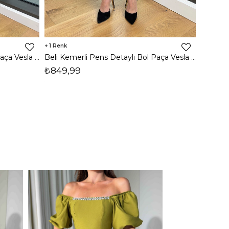
1
Beli Kemerli Pens Detaylı Bol Paça Vesla Siyah Kadın Pantolon 25Y031
Beli Kemerli Pens Detaylı Bol Paça Vesla Kahve Kadın Pantolon 25Y031
₺699,
₺849,99