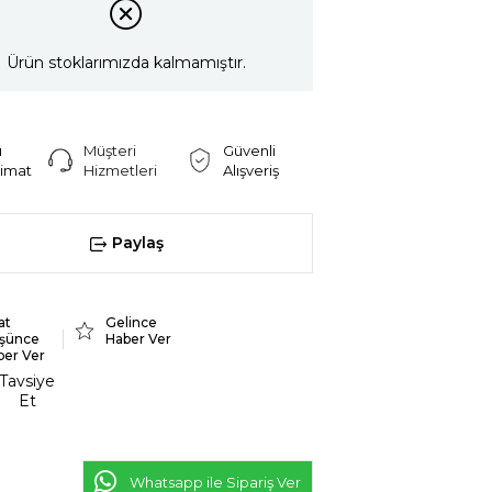
Ürün stoklarımızda kalmamıştır.
ı
Müşteri
Güvenli
limat
Hizmetleri
Alışveriş
Paylaş
at
Gelince
şünce
Haber Ver
ber Ver
Tavsiye
Et
Whatsapp ile Sipariş Ver