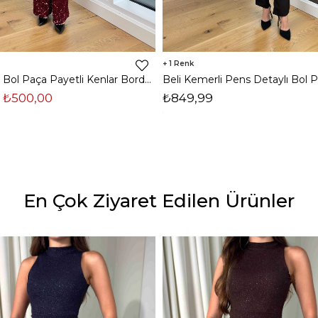
1
Yüksek Bel Bol Paça Payetli Kenlar Bordo Kadın Pantolon 25K348
₺500,00
₺849,99
En Çok Ziyaret Edilen Ürünler