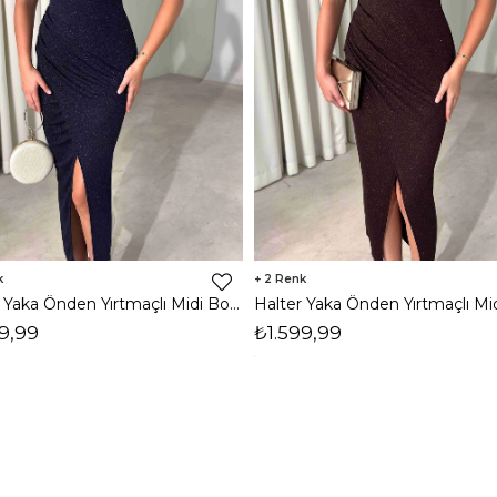
2
Halter Yaka Önden Yırtmaçlı Midi Boy Lacivert Hasre Kadın Elbise 26Y502
9,99
₺1.599,99