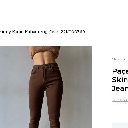
 Skinny Kadın Kahverengi Jean 22K000369
Stok Kod
Paça
Ski
Jea
₺129,