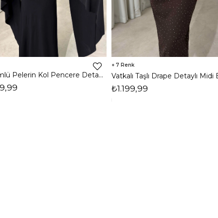
7
Dökümlü Pelerin Kol Pencere Detaylı Maxi Siyah Arlev Kadın Elbise 26Y511
9,99
₺1.199,99