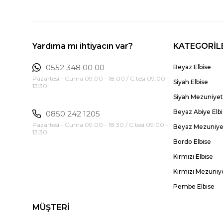
Yardıma mı ihtiyacın var?
KATEGORİL
0552 348 00 00
Beyaz Elbise
Pazartesi - Cuma 09:00 - 18:00 / C.tesi 09:00 -
Siyah Elbise
13:30
Siyah Mezuniyet 
Beyaz Abiye Elb
0850 242 1205
Pazartesi - Cuma 09:00 - 18:30 / C.tesi 09:00 -
Beyaz Mezuniyet
13:30
Bordo Elbise
Kırmızı Elbise
Kırmızı Mezuniye
Pembe Elbise
MÜŞTERİ