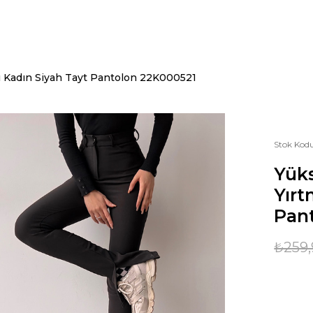
lı Kadın Siyah Tayt Pantolon 22K000521
Stok Kod
Yüks
Yırt
Pan
₺259,