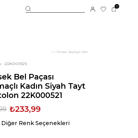
0
< < Önceki Sayfaya Dön
u
(22K000521)
ek Bel Paçası
maçlı Kadın Siyah Tayt
tolon 22K000521
₺233,99
99
Diğer Renk Seçenekleri