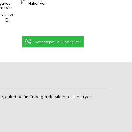
şünce
Haber Ver
ber Ver
Tavsiye
Et
Whatsapp ile Sipariş Ver
iç etiket bölümünde gerekli yıkama talimatı yer