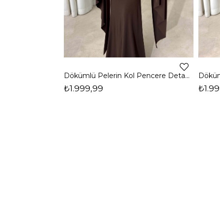
Dökümlü Pelerin Kol Pencere Detaylı Maxi Kahverengi Arlev Kadın Elbise 26Y511
₺1.999,99
₺1.99