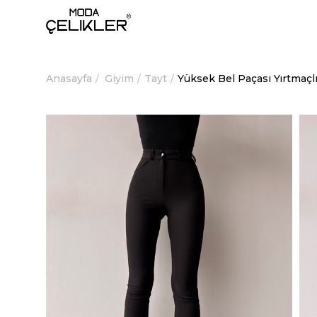
Anasayfa
Giyim
Tayt
Yüksek Bel Paçası Yırtmaç