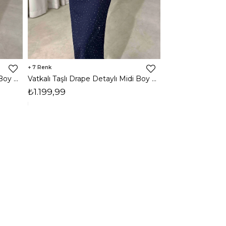
7
3
Vatkalı Taşlı Drape Detaylı Midi Boy Kahverengi Jesep Kadın Elbise 26Y282
Vatkalı Taşlı Drape Detaylı Midi Boy Lacivert Jesep Kadın Elbise 26Y282
₺1.199,99
₺1.599,99