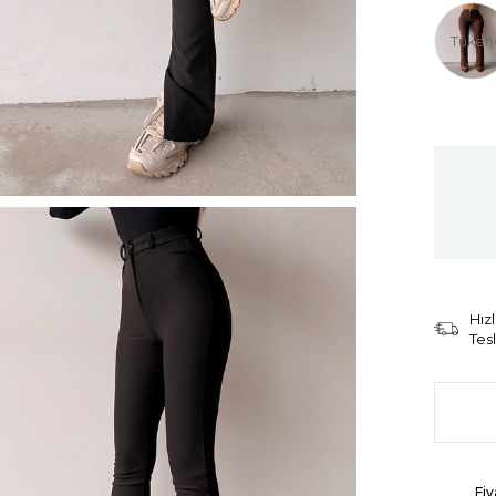
Tüken
Hızl
Tes
Fiy