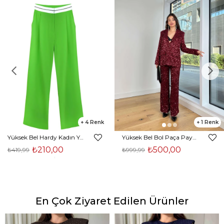
4
1
Yüksek Bel Hardy Kadın Yeşil Palazzo Pantolon 23K000407
Yüksek Bel Bol Paça Payetli Kenlar Bordo Kadın Pantolon 25K348
₺210,00
₺500,00
₺419,99
₺999,99
En Çok Ziyaret Edilen Ürünler