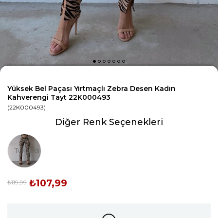
Yüksek Bel Paçası Yırtmaçlı Zebra Desen Kadın
Kahverengi Tayt 22K000493
(22K000493)
Diğer Renk Seçenekleri
Tükendi
₺107,99
₺119,99