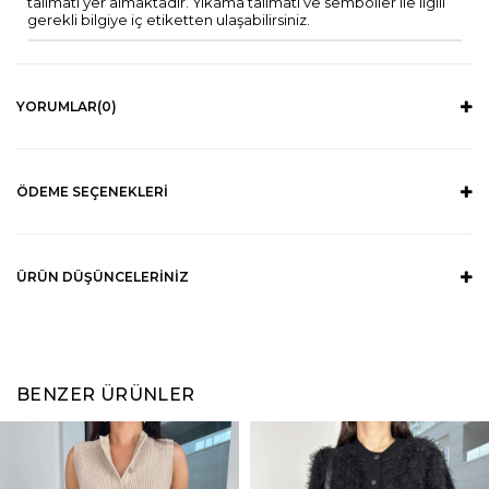
talimatı yer almaktadır. Yıkama talimatı ve semboller ile ilgili
gerekli bilgiye iç etiketten ulaşabilirsiniz.
YORUMLAR
(0)
ÖDEME SEÇENEKLERI
ÜRÜN DÜŞÜNCELERINIZ
BENZER ÜRÜNLER