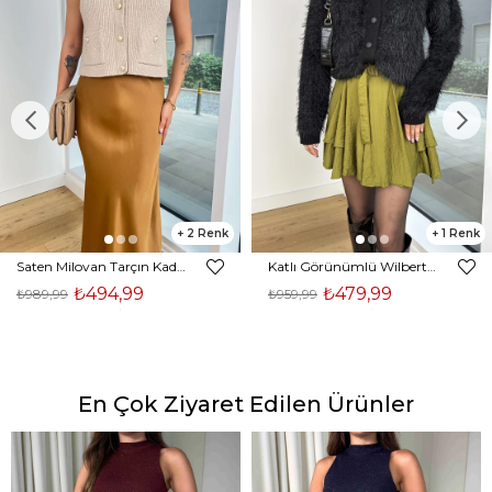
2
1
Saten Milovan Tarçın Kadın Etek 25K203
Katlı Görünümlü Wilberto Yeşil Kadın Mini Etek 25K153
₺494,99
₺479,99
₺989,99
₺959,99
En Çok Ziyaret Edilen Ürünler