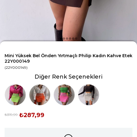
Mini Yüksek Bel Önden Yırtmaçlı Philip Kadın Kahve Etek
22Y000149
(22Y000149)
Diğer Renk Seçenekleri
Tükendi
Tükendi
Tükendi
Tükendi
₺287,99
₺319,99