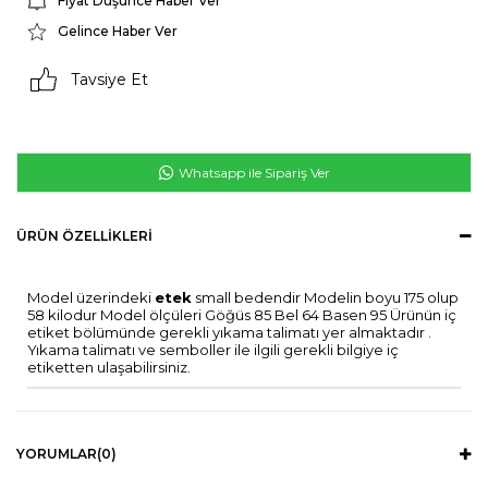
Fiyat Düşünce Haber Ver
Gelince Haber Ver
Tavsiye Et
Whatsapp ile Sipariş Ver
ÜRÜN ÖZELLIKLERI
Model üzerindeki
etek
small bedendir Modelin boyu 175 olup
58 kilodur Model ölçüleri Göğüs 85 Bel 64 Basen 95 Ürünün iç
etiket bölümünde gerekli yıkama talimatı yer almaktadır .
Yıkama talimatı ve semboller ile ilgili gerekli bilgiye iç
etiketten ulaşabilirsiniz.
YORUMLAR
(0)