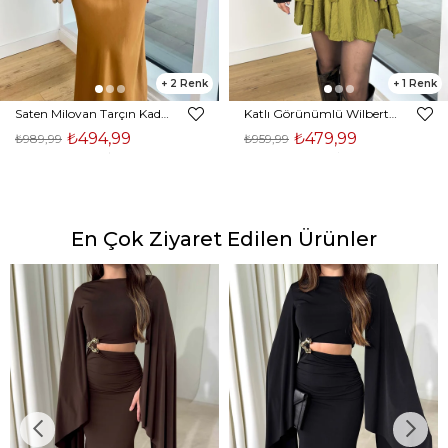
2
1
Saten Milovan Tarçın Kadın Etek 25K203
Katlı Görünümlü Wilberto Yeşil Kadın Mini Etek 25K153
₺494,99
₺479,99
₺989,99
₺959,99
En Çok Ziyaret Edilen Ürünler