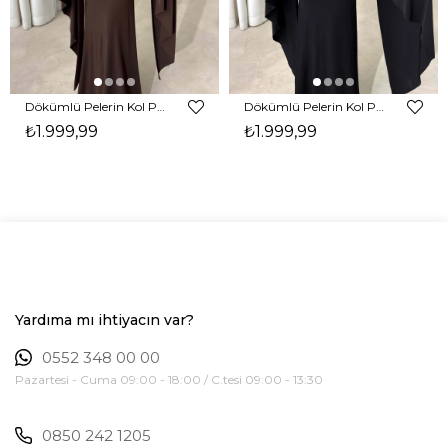
Dökümlü Pelerin Kol Pencere Detaylı Maxi Kahverengi Arlev Kadın Elbise 26Y511
Dökümlü Pelerin Kol Pencere Detaylı Maxi Siyah Arlev Kadın Elbise 26Y511
₺1.999,99
₺1.999,99
Yardıma mı ihtiyacın var?
0552 348 00 00
Pazartesi - Cuma 09:00 - 18:00 / C.tesi 09:00 - 13:30
0850 242 1205