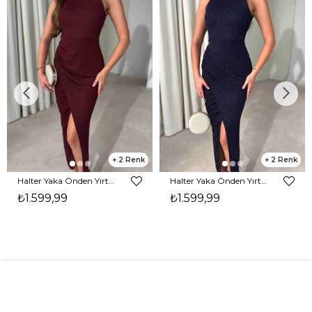
2
2
Halter Yaka Önden Yırtmaçlı Midi Boy Bordo Hasre Kadın Elbise 26Y502
Halter Yaka Önden Yırtmaçlı Midi Boy Lacivert Hasre Kadın Elbise 26Y502
₺1.599,99
₺1.599,99