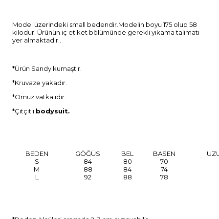
Model üzerindeki small bedendir.Modelin boyu 175 olup 58
kilodur. Ürünün iç etiket bölümünde gerekli yıkama talimatı
yer almaktadır .
*Ürün Sandy kumaştır.
*Kruvaze yakadır.
*Omuz vatkalıdır.
*Çıtçıtlı
bodysuit.
BEDEN
GÖĞÜS
BEL
BASEN
UZ
S
84
80
70
M
88
84
74
L
92
88
78