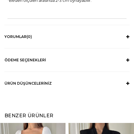
*Beden ölçüleri arasında 2-3 cm oynayabilir.
YORUMLAR
(0)
ÖDEME SEÇENEKLERI
ÜRÜN DÜŞÜNCELERINIZ
BENZER ÜRÜNLER