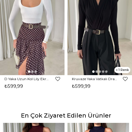
1
D Yaka Uzun Kol Lily Ekru Kadın Bodysuit 26K398
Kruvaze Yaka Vatkalı Drape Detaylı İnlay Siyah Kadın Bodysuit 26K411
₺599,99
₺599,99
En Çok Ziyaret Edilen Ürünler