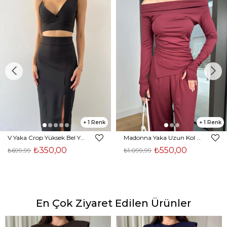
1
1
V Yaka Crop Yüksek Bel Yırtmaçlı Midi Etek Duarte Kadın Siyah İkili Takım 23Y000561
Madonna Yaka Uzun Kol Bluz Yüksek Bel Bol Paça Pantolon Börd Bordo Kadın Takım 25Y140
₺350,00
₺550,00
₺699,99
₺1.099,99
En Çok Ziyaret Edilen Ürünler