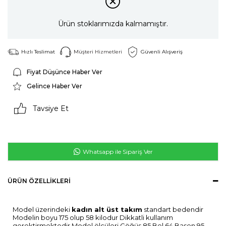
Ürün stoklarımızda kalmamıştır.
Hızlı Teslimat
Müşteri Hizmetleri
Güvenli Alışveriş
Fiyat Düşünce Haber Ver
Gelince Haber Ver
Tavsiye Et
Whatsapp ile Sipariş Ver
ÜRÜN ÖZELLIKLERI
Model üzerindeki
kadın alt üst takım
standart bedendir
Modelin boyu 175 olup 58 kilodur Dikkatli kullanım
gerektirmektedir Model ölçüleri Göğüs 85 Bel 64 Basen 95