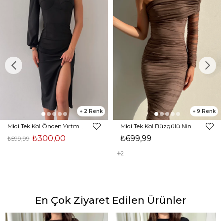
2
9
Midi Tek Kol Önden Yırtmaçlı Akira Kadın Siyah Elbise 22K000228
Midi Tek Kol Büzgülü Ninfe Kadın Vizon Tül Elbise 22K000524
₺300,00
₺699,99
₺599,99
2
En Çok Ziyaret Edilen Ürünler