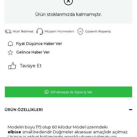
Ürün stoklarımızda kalmamıştır.
Hızlı Teslimat
Müşteri Hizmetleri
Güvenli Alışveriş
Fiyat Düşünce Haber Ver
Gelince Haber Ver
Tavsiye Et
Whatsapp ile Sipariş Ver
ÜRÜN ÖZELLIKLERI
Modelin boyu 175 olup 60 kilodur Model üzerindeki
elbise
small bedendir Düğmeler aksesuar amaçlıdır açılmaz
Ürünün iç etiket bölümünde gerekli yıkama talimatı yer