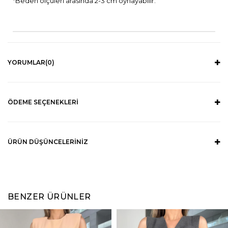
*Beden ölçüleri arasında 2-3 cm oynayabilir.
YORUMLAR
(0)
ÖDEME SEÇENEKLERI
ÜRÜN DÜŞÜNCELERINIZ
BENZER ÜRÜNLER