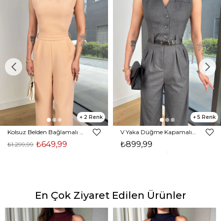
2
5
Kolsuz Belden Bağlamalı Tırast Taş Kadın Tulum 25Y272
V Yaka Düğme Kapamalı Beli Kemerli Pens Detaylı Bol Paça Velvıt Antrasit Kadın Tulum 25Y116
₺649,99
₺899,99
₺1.299,99
En Çok Ziyaret Edilen Ürünler