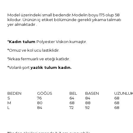
Model üzerindeki small bedendir.Modelin boyu 175 olup 58
kilodur. Ürünün iç etiket bölümünde gerekli yıkama talimatı
yer almaktadır .
*
Kadın tulum
Polyester Viskon kumaştır.
*Omuz ve kol ucu lastiklidir.
*Arkası fermuarlı ve eteği katlıdır.
*Volanlı şort
yazlık tulum kadın.
BEDEN
GÖĞÜS
BEL
BASEN
UZUNLU
S
76
64
84
68
M
80
68
88
68
L
84
72
92
68