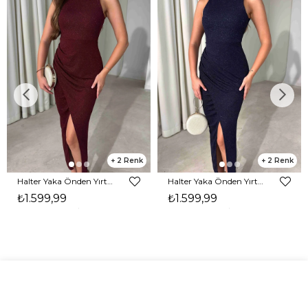
2
2
Halter Yaka Önden Yırtmaçlı Midi Boy Bordo Hasre Kadın Elbise 26Y502
Halter Yaka Önden Yırtmaçlı Midi Boy Lacivert Hasre Kadın Elbise 26Y502
₺1.599,99
₺1.599,99