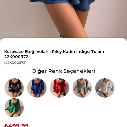
Kuruvaze Eteği Volanlı Riley Kadın İndigo Tulum
22K000372
(22K000372)
Diğer Renk Seçenekleri
Tükendi
Tükendi
Tükendi
Tükendi
Tükendi
Tükendi
₺499,99