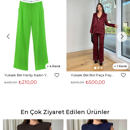
4
1
Yüksek Bel Hardy Kadın Yeşil Palazzo Pantolon 23K000407
Yüksek Bel Bol Paça Payetli Kenlar Bordo Kadın Pantolon 25K348
₺210,00
₺500,00
₺419,99
₺999,99
En Çok Ziyaret Edilen Ürünler