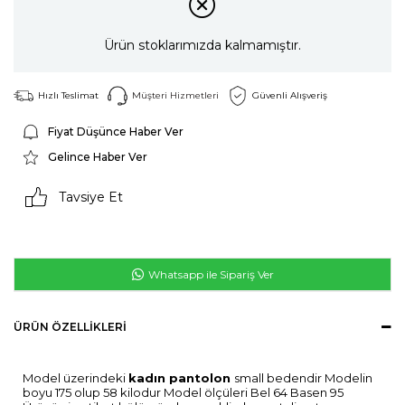
Ürün stoklarımızda kalmamıştır.
Hızlı Teslimat
Müşteri Hizmetleri
Güvenli Alışveriş
Fiyat Düşünce Haber Ver
Gelince Haber Ver
Tavsiye Et
Whatsapp ile Sipariş Ver
ÜRÜN ÖZELLIKLERI
Model üzerindeki
kadın pantolon
small bedendir Modelin
boyu 175 olup 58 kilodur Model ölçüleri Bel 64 Basen 95