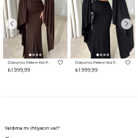
Dökümlü Pelerin Kol Pencere Detaylı Maxi Kahverengi Arlev Kadın Elbise 26Y511
Dökümlü Pelerin Kol Pencere Detaylı Maxi Siyah Arlev Kadın Elbise 26Y511
₺1.999,99
₺1.999,99
Yardıma mı ihtiyacın var?