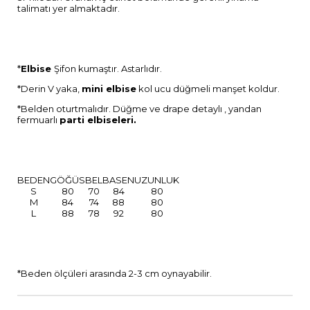
talimatı yer almaktadır.
*
Elbise
Şifon kumaştır. Astarlıdır.
*Derin V yaka,
mini elbise
kol ucu düğmeli manşet koldur.
*Belden oturtmalıdır. Düğme ve drape detaylı , yandan
fermuarlı
parti elbiseleri.
BEDEN
GÖĞÜS
BEL
BASEN
UZUNLUK
S
80
70
84
80
M
84
74
88
80
L
88
78
92
80
*Beden ölçüleri arasında 2-3 cm oynayabilir.