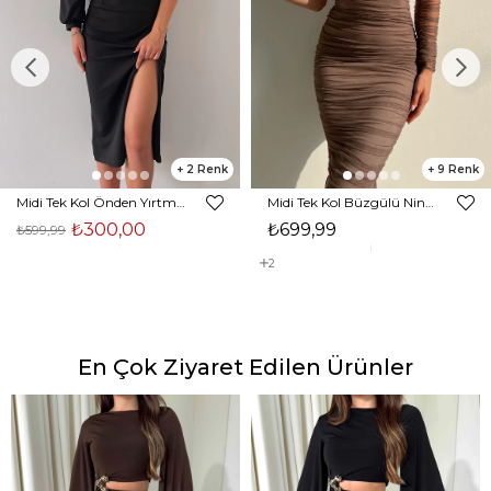
2
9
Midi Tek Kol Önden Yırtmaçlı Akira Kadın Siyah Elbise 22K000228
Midi Tek Kol Büzgülü Ninfe Kadın Vizon Tül Elbise 22K000524
₺300,00
₺699,99
₺599,99
2
En Çok Ziyaret Edilen Ürünler