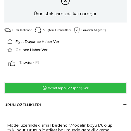
Ürün stoklarımızda kalmamıştır.
Hızlı Teslimat
Müşteri Hizmetleri
Güvenli Alışveriş
Fiyat Düşünce Haber Ver
Gelince Haber Ver
Tavsiye Et
Whatsapp ile Sipariş Ver
ÜRÜN ÖZELLIKLERI
Model üzerindeki small bedendir.Modelin boyu 176 olup
57 kilodur. Ürünün iç etiket bölümünde gerekli yıkama