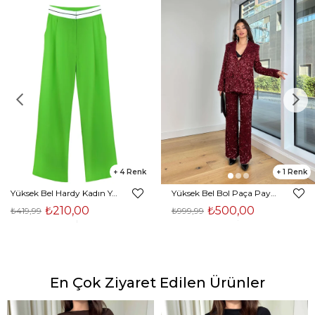
4
1
Yüksek Bel Hardy Kadın Yeşil Palazzo Pantolon 23K000407
Yüksek Bel Bol Paça Payetli Kenlar Bordo Kadın Pantolon 25K348
₺210,00
₺500,00
₺419,99
₺999,99
En Çok Ziyaret Edilen Ürünler