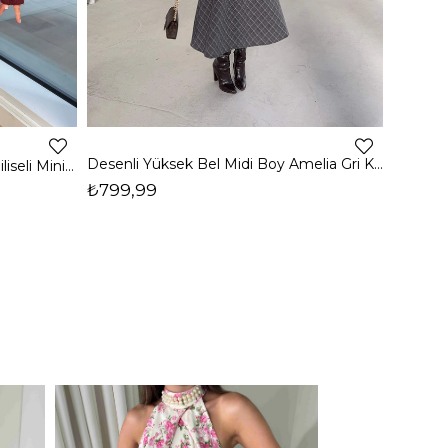
1
Desenli Yüksek Bel Midi Boy Amelia Gri Kadın Etek 26K365
Yüksek Bel Paloma Kadın Bej Piliseli Mini Etek 24k412
₺799,99
₺999,