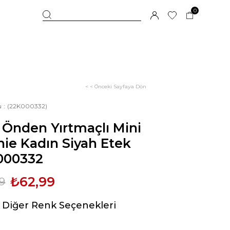
0
< < Önceki Sayfaya Dön
u
(22K000332)
 Önden Yırtmaçlı Mini
ie Kadın Siyah Etek
000332
₺62,99
9
Diğer Renk Seçenekleri