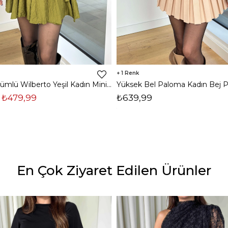
1
Katlı Görünümlü Wilberto Yeşil Kadın Mini Etek 25K153
₺479,99
₺639,99
En Çok Ziyaret Edilen Ürünler