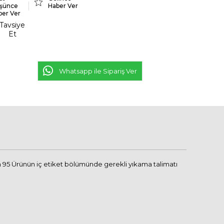
şünce
Haber Ver
ber Ver
Tavsiye
Et
Whatsapp ile Sipariş Ver
95 Ürünün iç etiket bölümünde gerekli yıkama talimatı