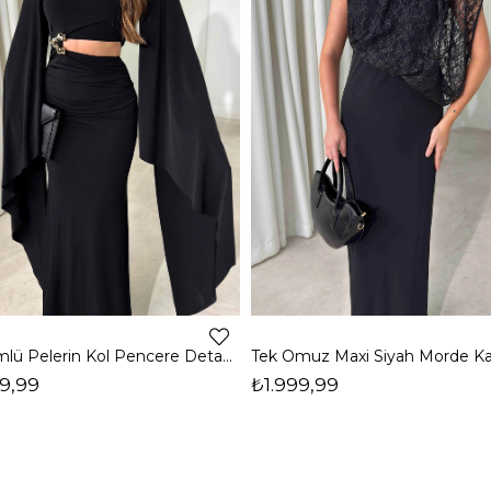
Dökümlü Pelerin Kol Pencere Detaylı Maxi Siyah Arlev Kadın Elbise 26Y511
9,99
₺1.999,99