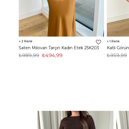
2
1
Saten Milovan Tarçın Kadın Etek 25K203
₺989,99
₺494,99
₺959,99