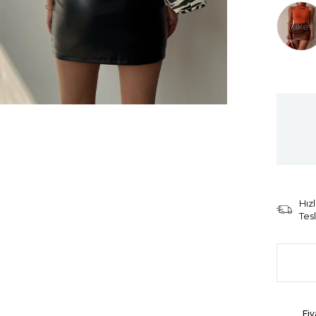
Tüken
Hızl
Tes
Fiy