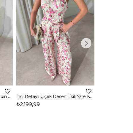
2
Tek Omuz Maxi Siyah Morde Kadın Elbise 26Y513
İnci Detaylı Çiçek Desenli İkili Yare Kadın Takım 26Y508
₺2.199,99
₺2.999,99