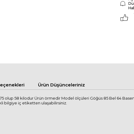
Dü
Ha
çenekleri
Ürün Düşünceleriniz
 olup 58 kilodur Ürün örmedir Model ölçüleri Göğüs 85 Bel 64 Basen 
i bilgiye iç etiketten ulaşabilirsiniz.