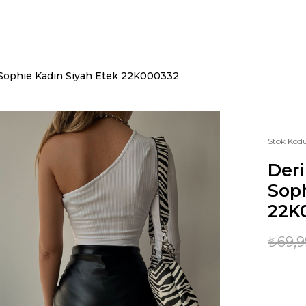
 Sophie Kadın Siyah Etek 22K000332
Stok Kod
Deri
Soph
22K
₺69,9