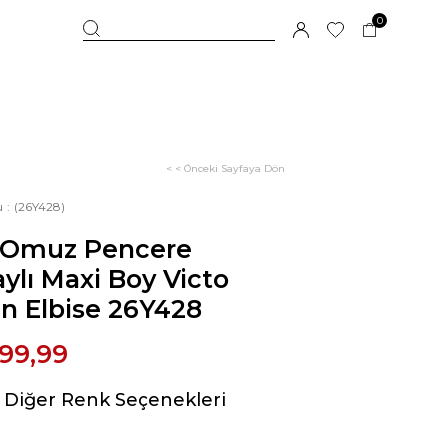
0
< < Önceki Sayfaya Dön
u
(26Y428)
 Omuz Pencere
ylı Maxi Boy Victo
n Elbise 26Y428
99,99
Diğer Renk Seçenekleri