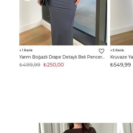
1
5
Yarım Boğazlı Drape Detaylı Beli Pencere Detaylı Andriel Kadın Füme Elbise 24k205
₺499,99
₺250,00
₺549,99