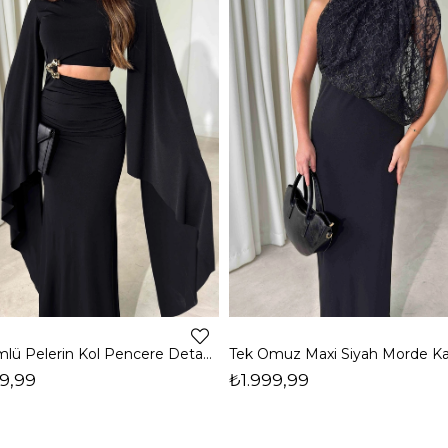
Dökümlü Pelerin Kol Pencere Detaylı Maxi Siyah Arlev Kadın Elbise 26Y511
9,99
₺1.999,99