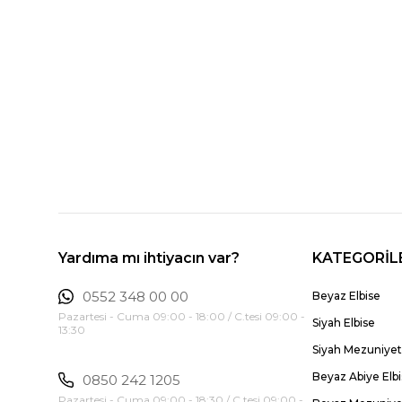
Yardıma mı ihtiyacın var?
KATEGORİL
0552 348 00 00
Beyaz Elbise
Pazartesi - Cuma 09:00 - 18:00 / C.tesi 09:00 -
Siyah Elbise
13:30
Siyah Mezuniyet 
Beyaz Abiye Elb
0850 242 1205
Pazartesi - Cuma 09:00 - 18:30 / C.tesi 09:00 -