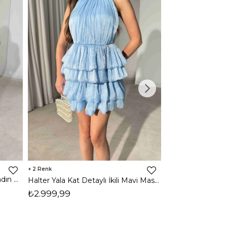
2
2
Tek Omuz Maxi Siyah Morde Kadın Elbise 26Y513
Halter Yala Kat Detaylı İkili Mavi Maso Kadın Takım 26Y505
₺2.999,99
₺2.999,99