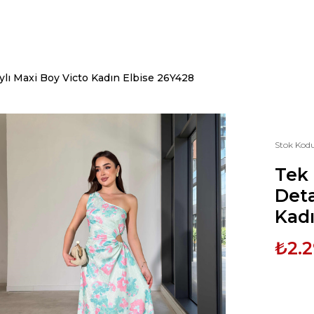
ı Maxi Boy Victo Kadın Elbise 26Y428
Stok Kod
Tek
Deta
Kadı
₺2.2