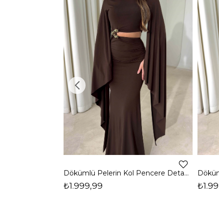
Dökümlü Pelerin Kol Pencere Detaylı Maxi Kahverengi Arlev Kadın Elbise 26Y511
₺1.999,99
₺1.99