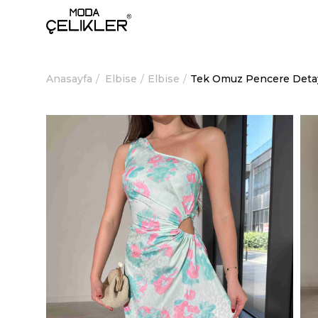
Anasayfa
Elbise
Elbise
Tek Omuz Pencere Detayl