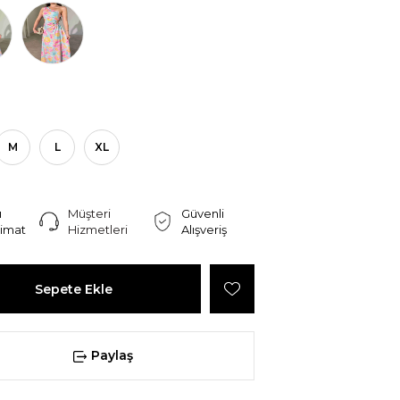
M
L
XL
ı
Müşteri
Güvenli
limat
Hizmetleri
Alışveriş
Paylaş