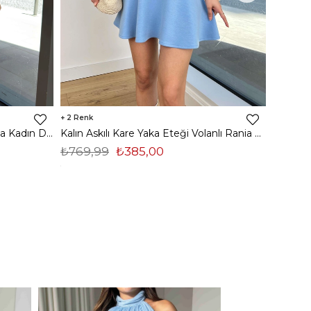
2
2
Ayarlanabilir Askılı Drapeli Heloisa Kadın Desenli Mavi Mini Elbise 23Y000506
Kalın Askılı Kare Yaka Eteği Volanlı Rania Kadın Mavi Mini Elbise 24Y373
₺769,99
₺385,00
₺819,