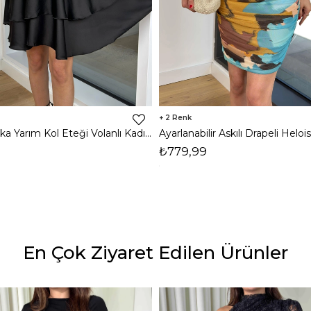
2
Kruvaze Yaka Yarım Kol Eteği Volanlı Kadın Siyah Saten Mini Elbise 24Y300
₺779,99
En Çok Ziyaret Edilen Ürünler