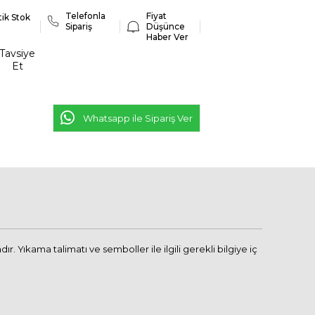
Telefonla
Fiyat
tik Stok
Sipariş
Düşünce
Haber Ver
Tavsiye
Et
Whatsapp ile Sipariş Ver
Yıkama talimatı ve semboller ile ilgili gerekli bilgiye iç