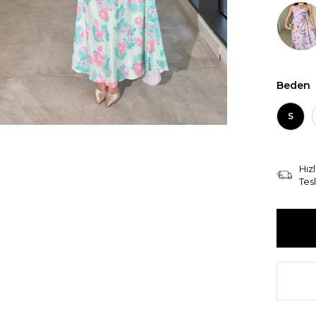
Beden
S
Hızl
Tes