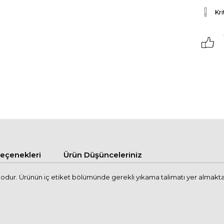
Kri
çenekleri
Ürün Düşünceleriniz
ur. Ürünün iç etiket bölümünde gerekli yıkama talimatı yer almaktadır. 