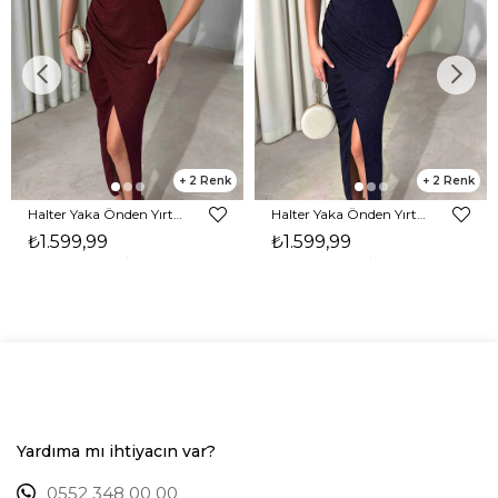
2
2
Halter Yaka Önden Yırtmaçlı Midi Boy Bordo Hasre Kadın Elbise 26Y502
Halter Yaka Önden Yırtmaçlı Midi Boy Lacivert Hasre Kadın Elbise 26Y502
₺1.599,99
₺1.599,99
Yardıma mı ihtiyacın var?
0552 348 00 00