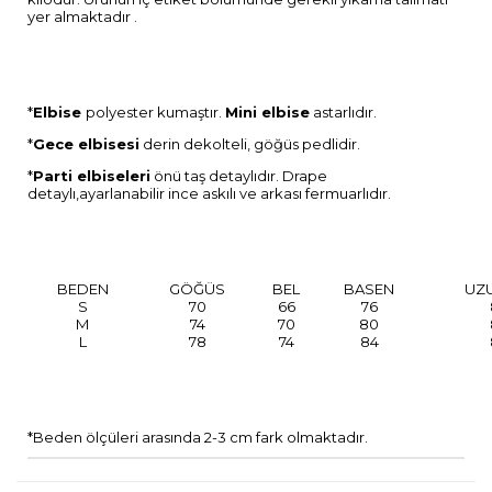
yer almaktadır .
*
Elbise
polyester kumaştır.
Mini elbise
astarlıdır.
*
Gece elbisesi
derin dekolteli, göğüs pedlidir.
*
Parti elbiseleri
önü taş detaylıdır. Drape
detaylı,ayarlanabilir ince askılı ve arkası fermuarlıdır.
BEDEN
GÖĞÜS
BEL
BASEN
UZ
S
70
66
76
M
74
70
80
L
78
74
84
*Beden ölçüleri arasında 2-3 cm fark olmaktadır.