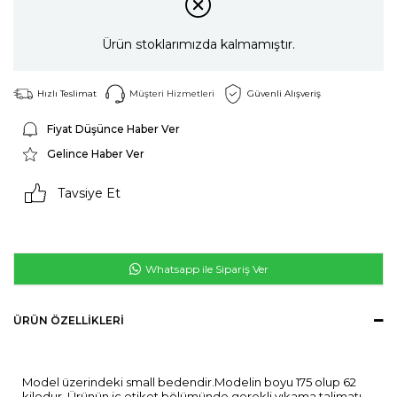
Ürün stoklarımızda kalmamıştır.
Hızlı Teslimat
Müşteri Hizmetleri
Güvenli Alışveriş
Fiyat Düşünce Haber Ver
Gelince Haber Ver
Tavsiye Et
Whatsapp ile Sipariş Ver
ÜRÜN ÖZELLIKLERI
Model üzerindeki small bedendir.Modelin boyu 175 olup 62
kilodur. Ürünün iç etiket bölümünde gerekli yıkama talimatı