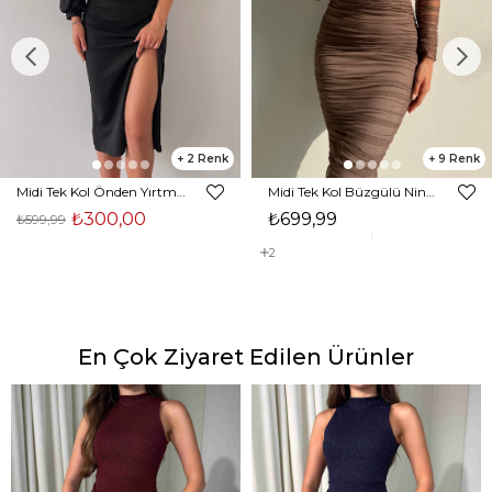
2
9
Midi Tek Kol Önden Yırtmaçlı Akira Kadın Siyah Elbise 22K000228
Midi Tek Kol Büzgülü Ninfe Kadın Vizon Tül Elbise 22K000524
₺300,00
₺699,99
₺599,99
2
En Çok Ziyaret Edilen Ürünler