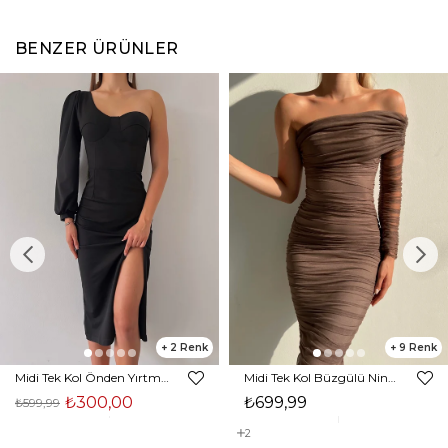
BENZER ÜRÜNLER
2
9
Midi Tek Kol Önden Yırtmaçlı Akira Kadın Siyah Elbise 22K000228
Midi Tek Kol Büzgülü Ninfe Kadın Vizon Tül Elbise 22K000524
₺300,00
₺699,99
₺599,99
2