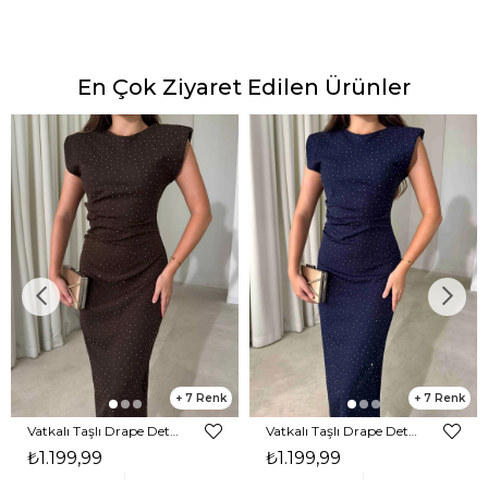
En Çok Ziyaret Edilen Ürünler
7
7
Vatkalı Taşlı Drape Detaylı Midi Boy Kahverengi Jesep Kadın Elbise 26Y282
Vatkalı Taşlı Drape Detaylı Midi Boy Lacivert Jesep Kadın Elbise 26Y282
₺1.199,99
₺1.199,99