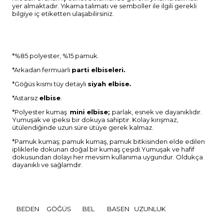
yer almaktadır. Yıkama talimatı ve semboller ile ilgili gerekli
bilgiye iç etiketten ulaşabilirsiniz.
*%85 polyester, %15 pamuk.
*Arkadan fermuarlı
parti elbiseleri.
*Göğüs kısmı tüy detaylı
siyah elbise.
*Astarsız
elbise
.
*Polyester kumaş
mini elbise;
parlak, esnek ve dayanıklıdır.
Yumuşak ve ipeksi bir dokuya sahiptir. Kolay kırışmaz,
ütülendiğinde uzun süre ütüye gerek kalmaz.
*Pamuk kumaş; pamuk kumaş, pamuk bitkisinden elde edilen
ipliklerle dokunan doğal bir kumaş çeşidi.Yumuşak ve hafif
dokusundan dolayı her mevsim kullanıma uygundur. Oldukça
dayanıklı ve sağlamdır.
BEDEN
GÖĞÜS
BEL
BASEN
UZUNLUK