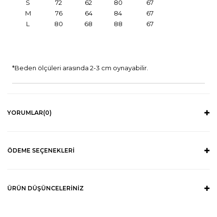
S
72
62
80
67
M
76
64
84
67
L
80
68
88
67
*Beden ölçüleri arasında 2-3 cm oynayabilir.
YORUMLAR
(0)
ÖDEME SEÇENEKLERI
ÜRÜN DÜŞÜNCELERINIZ