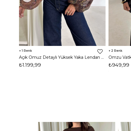
1
2
Açık Omuz Detaylı Yüksek Yaka Lendan Kahve Kadın bluz 26K026
₺1.199,99
₺949,99