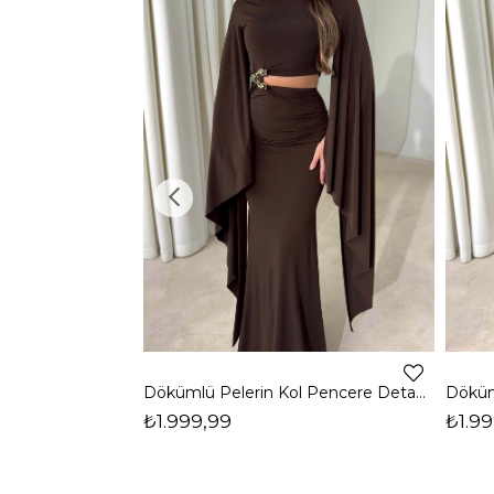
Dökümlü Pelerin Kol Pencere Detaylı Maxi Kahverengi Arlev Kadın Elbise 26Y511
₺1.999,99
₺1.99