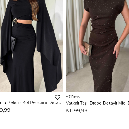
7
Dökümlü Pelerin Kol Pencere Detaylı Maxi Siyah Arlev Kadın Elbise 26Y511
9,99
₺1.199,99