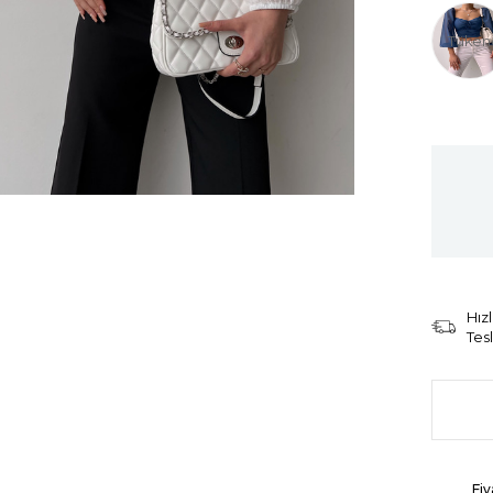
Tüken
Hızl
Tes
Fiy