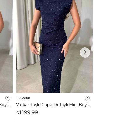
7
3
Vatkalı Taşlı Drape Detaylı Midi Boy Kahverengi Jesep Kadın Elbise 26Y282
Vatkalı Taşlı Drape Detaylı Midi Boy Lacivert Jesep Kadın Elbise 26Y282
₺1.199,99
₺1.599,99