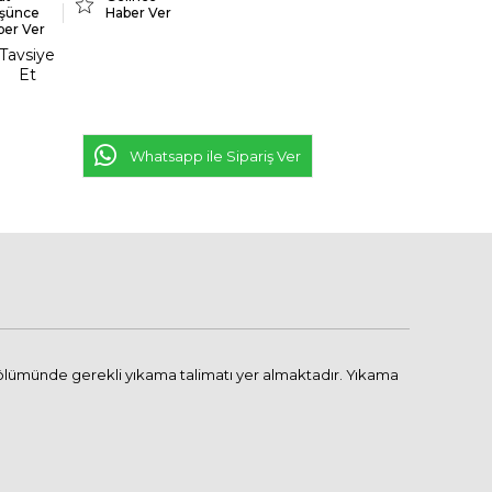
şünce
Haber Ver
ber Ver
Tavsiye
Et
Whatsapp ile Sipariş Ver
bölümünde gerekli yıkama talimatı yer almaktadır. Yıkama