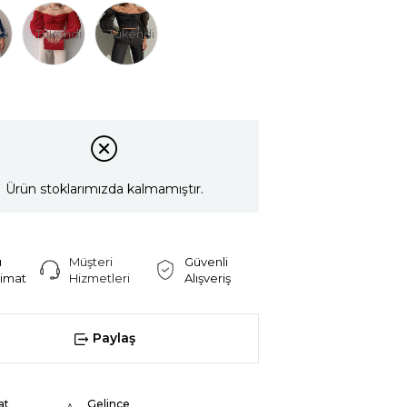
di
Tükendi
Tükendi
Ürün stoklarımızda kalmamıştır.
ı
Müşteri
Güvenli
limat
Hizmetleri
Alışveriş
Paylaş
at
Gelince