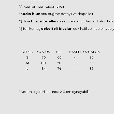
*Arkası fermuar kapamalıdır.
*
Kadın bluz
önü düğme detaylı ve drapelidir.
*
Şifon bluz modelleri
omuz ve kol ucu lastikli balon kold
*Şifon kumaş
dekolteli bluzlar
; çok hafif ve ince bir yapı
BEDEN
GÖĞÜS
BEL
BASEN
UZUNLUK
S
76
66
-
35
M
80
70
-
35
L
84
74
-
35
*Beden ölçüleri arasında 2-3 cm oynayabilir.