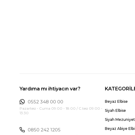
Yardıma mı ihtiyacın var?
KATEGORİL
0552 348 00 00
Beyaz Elbise
Pazartesi - Cuma 09:00 - 18:00 / C.tesi 09:00 -
Siyah Elbise
13:30
Siyah Mezuniyet 
Beyaz Abiye Elb
0850 242 1205