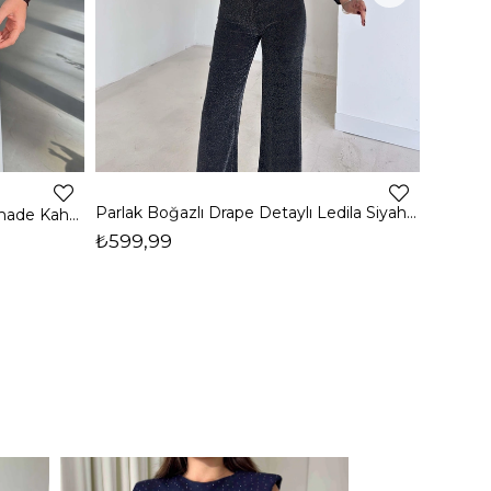
4
Parlak Boğazlı Drape Detaylı Ledila Siyah Kadın Bluz 26K150
Boğazlı Yanı Drape Detaylı Belmade Kahve Kadın Bluz 26K113
₺599,99
₺399,