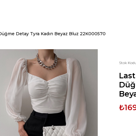
e Düğme Detay Tyra Kadın Beyaz Bluz 22K000570
Stok Kod
Last
Düğ
Bey
₺16