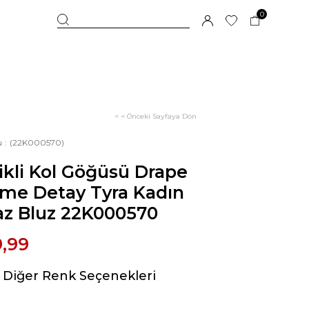
0
< < Önceki Sayfaya Dön
u
(22K000570)
ikli Kol Göğüsü Drape
me Detay Tyra Kadın
az Bluz 22K000570
9,99
Diğer Renk Seçenekleri