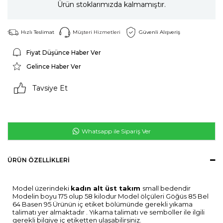
Ürün stoklarımızda kalmamıştır.
Hızlı Teslimat
Müşteri Hizmetleri
Güvenli Alışveriş
Fiyat Düşünce Haber Ver
Gelince Haber Ver
Tavsiye Et
Whatsapp ile Sipariş Ver
ÜRÜN ÖZELLIKLERI
Model üzerindeki
kadın alt üst takım
small bedendir
Modelin boyu 175 olup 58 kilodur Model ölçüleri Göğüs 85 Bel
64 Basen 95 Ürünün iç etiket bölümünde gerekli yıkama
talimatı yer almaktadır . Yıkama talimatı ve semboller ile ilgili
gerekli bilgiye iç etiketten ulaşabilirsiniz.