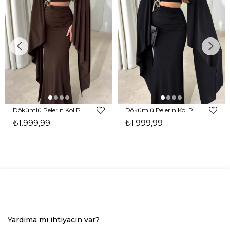
Dökümlü Pelerin Kol Pencere Detaylı Maxi Kahverengi Arlev Kadın Elbise 26Y511
Dökümlü Pelerin Kol Pencere Detaylı Maxi Siyah Arlev Kadın Elbise 26Y511
₺1.999,99
₺1.999,99
Yardıma mı ihtiyacın var?