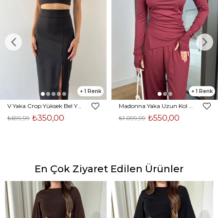
1
1
V Yaka Crop Yüksek Bel Yırtmaçlı Midi Etek Duarte Kadın Siyah İkili Takım 23Y000561
Madonna Yaka Uzun Kol Bluz Yüksek Bel Bol Paça Pantolon Börd Bordo Kadın Takım 25Y140
₺350,00
₺550,00
₺699,99
₺1.099,99
En Çok Ziyaret Edilen Ürünler