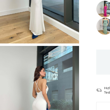
Tüken
Tüken
Hızl
Tes