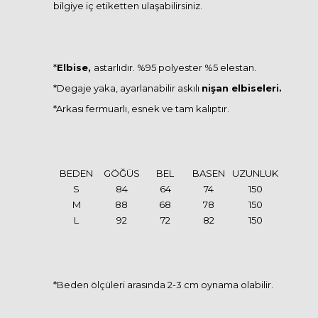
bilgiye iç etiketten ulaşabilirsiniz.
*
Elbise,
astarlıdır. %95 polyester %5 elestan.
*Degaje yaka, ayarlanabilir askılı
nişan elbiseleri.
*Arkası fermuarlı, esnek ve tam kalıptır.
BEDEN
GÖĞÜS
BEL
BASEN
UZUNLUK
S
84
64
74
150
M
88
68
78
150
L
92
72
82
150
*Beden ölçüleri arasında 2-3 cm oynama olabilir.