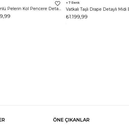
7
Dökümlü Pelerin Kol Pencere Detaylı Maxi Siyah Arlev Kadın Elbise 26Y511
9,99
₺1.199,99
ER
ÖNE ÇIKANLAR