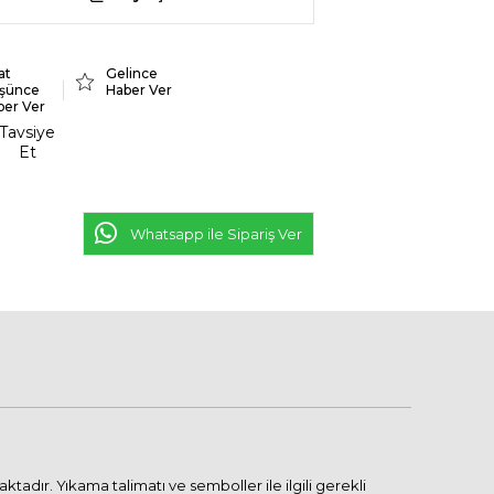
at
Gelince
şünce
Haber Ver
ber Ver
Tavsiye
Et
Whatsapp ile Sipariş Ver
adır. Yıkama talimatı ve semboller ile ilgili gerekli