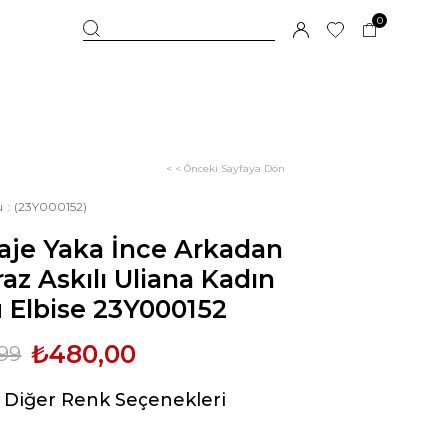
0
< < Önceki Sayfaya Dön
u
(23Y000152)
aje Yaka İnce Arkadan
az Askılı Uliana Kadın
 Elbise 23Y000152
₺480,00
99
Diğer Renk Seçenekleri