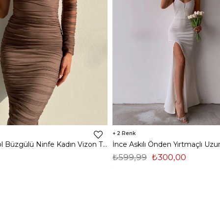
2
Midi Tek Kol Büzgülü Ninfe Kadın Vizon Tül Elbise 22K000524
₺599,99
₺300,00