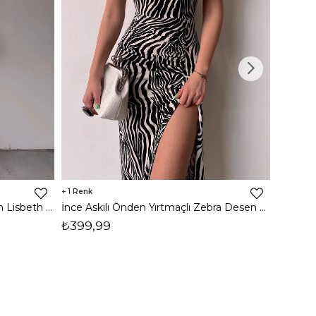
1
8
İnce Askılı Önden Yırtmaçlı Uzun Lisbeth Kadın Beyaz Elbise 22K000581
İnce Askılı Önden Yırtmaçlı Zebra Desen Citlali Kadın Renkli Elbise 22Y000068
₺399,99
₺789,
1