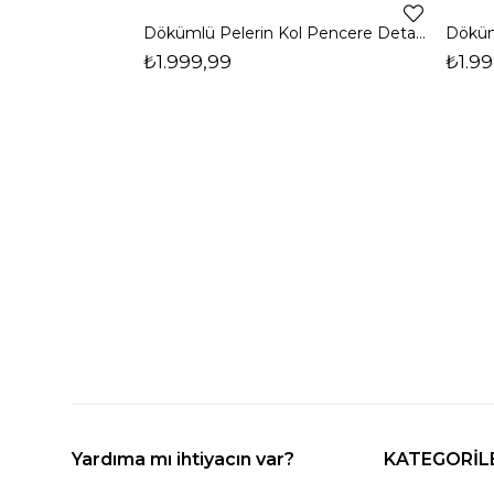
Dökümlü Pelerin Kol Pencere Detaylı Maxi Kahverengi Arlev Kadın Elbise 26Y511
₺1.999,99
₺1.99
Yardıma mı ihtiyacın var?
KATEGORİL