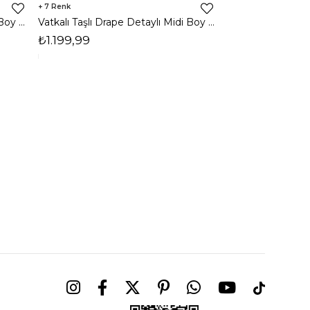
7
3
Vatkalı Taşlı Drape Detaylı Midi Boy Kahverengi Jesep Kadın Elbise 26Y282
Vatkalı Taşlı Drape Detaylı Midi Boy Lacivert Jesep Kadın Elbise 26Y282
₺1.199,99
₺1.599,99