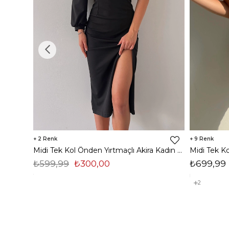
2
9
Midi Tek Kol Önden Yırtmaçlı Akira Kadın Siyah Elbise 22K000228
₺599,99
₺300,00
₺699,99
2