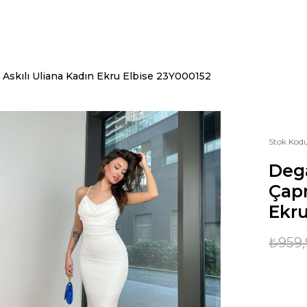
 Askılı Uliana Kadın Ekru Elbise 23Y000152
Stok Kod
Deg
Çapr
Ekru
₺959,