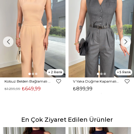
2
5
Kolsuz Belden Bağlamalı Tırast Taş Kadın Tulum 25Y272
V Yaka Düğme Kapamalı Beli Kemerli Pens Detaylı Bol Paça Velvıt Antrasit Kadın Tulum 25Y116
₺649,99
₺899,99
₺1.299,99
En Çok Ziyaret Edilen Ürünler