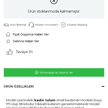
Ürün stoklarımızda kalmamıştır.
Hızlı Teslimat
Müşteri Hizmetleri
Güvenli Alışveriş
Fiyat Düşünce Haber Ver
Gelince Haber Ver
Tavsiye Et
Whatsapp ile Sipariş Ver
ÜRÜN ÖZELLIKLERI
Model üzerindeki
kadın tulum
small bedendir Modelin boyu
175 olup 58 kilodur Dikkatli kullanım gerektirmektedir Model
ölçüleri Göğüs 85 Bel 64 Basen 95 Ürünün iç etiket