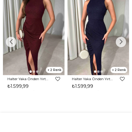
2
2
Halter Yaka Önden Yırtmaçlı Midi Boy Bordo Hasre Kadın Elbise 26Y502
Halter Yaka Önden Yırtmaçlı Midi Boy Lacivert Hasre Kadın Elbise 26Y502
₺1.599,99
₺1.599,99