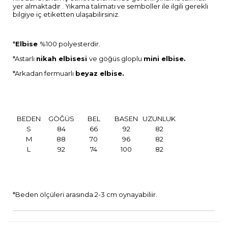
yer almaktadır . Yıkama talimatı ve semboller ile ilgili gerekli
bilgiye iç etiketten ulaşabilirsiniz.
*
Elbise
%100 polyesterdir.
*Astarlı
nikah elbisesi
ve göğüs gloplu
mini elbise.
*Arkadan fermuarlı
beyaz elbise.
BEDEN
GÖĞÜS
BEL
BASEN
UZUNLUK
S
84
66
92
82
M
88
70
96
82
L
92
74
100
82
*Beden ölçüleri arasında 2-3 cm oynayabiliir.