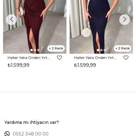
2
2
Halter Yaka Önden Yırtmaçlı Midi Boy Bordo Hasre Kadın Elbise 26Y502
Halter Yaka Önden Yırtmaçlı Midi Boy Lacivert Hasre Kadın Elbise 26Y502
₺1.599,99
₺1.599,99
Yardıma mı ihtiyacın var?
0552 348 00 00