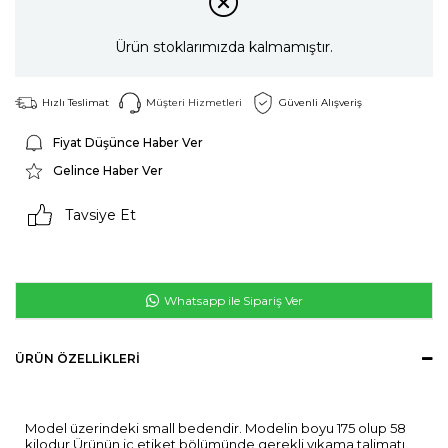
Ürün stoklarımızda kalmamıştır.
Hızlı Teslimat
Müşteri Hizmetleri
Güvenli Alışveriş
Fiyat Düşünce Haber Ver
Gelince Haber Ver
Tavsiye Et
Whatsapp ile Sipariş Ver
ÜRÜN ÖZELLIKLERI
Model üzerindeki small bedendir. Modelin boyu 175 olup 58
kilodur.Ürünün iç etiket bölümünde gerekli yıkama talimatı