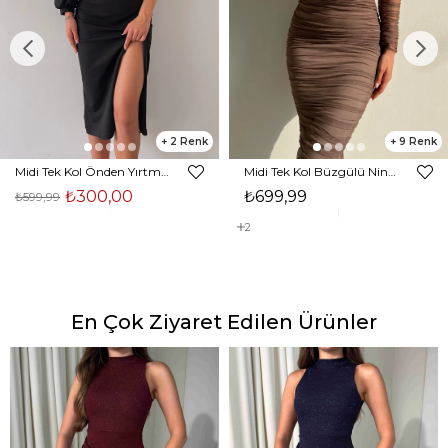
2
9
Midi Tek Kol Önden Yırtmaçlı Akira Kadın Siyah Elbise 22K000228
Midi Tek Kol Büzgülü Ninfe Kadın Vizon Tül Elbise 22K000524
₺300,00
₺699,99
₺599,99
2
En Çok Ziyaret Edilen Ürünler