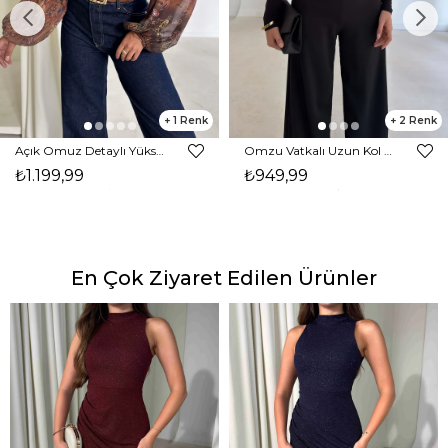
1
2
Açık Omuz Detaylı Yüksek Yaka Lendan Kahve Kadın bluz 26K026
Omzu Vatkalı Uzun Kol Degaje Yaka Dinre Kadın Siyah Bluz 26K101
₺1.199,99
₺949,99
En Çok Ziyaret Edilen Ürünler