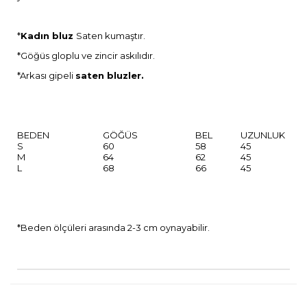
*
Kadın bluz
Saten kumaştır.
*Göğüs gloplu ve zincir askılıdır.
*Arkası gipeli
saten bluzler.
BEDEN
GÖĞÜS
BEL
UZUNLUK
S
60
58
45
M
64
62
45
L
68
66
45
*Beden ölçüleri arasında 2-3 cm oynayabilir.