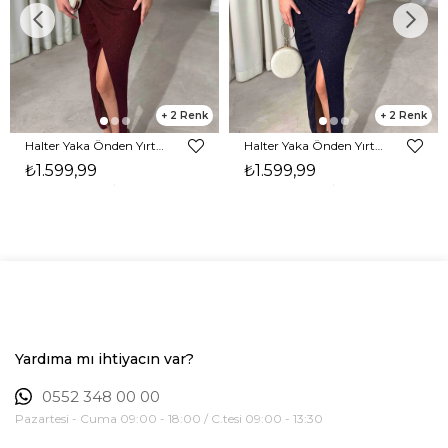
2
2
Halter Yaka Önden Yırtmaçlı Midi Boy Bordo Hasre Kadın Elbise 26Y502
Halter Yaka Önden Yırtmaçlı Midi Boy Lacivert Hasre Kadın Elbise 26Y502
₺1.599,99
₺1.599,99
Yardıma mı ihtiyacın var?
0552 348 00 00
Pazartesi - Cuma 09:00 - 18:00 / C.tesi 09:00 - 13:30