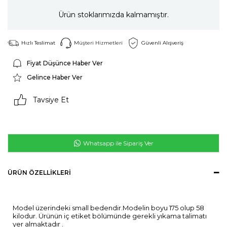
Ürün stoklarımızda kalmamıştır.
Hızlı Teslimat
Müşteri Hizmetleri
Güvenli Alışveriş
Fiyat Düşünce Haber Ver
Gelince Haber Ver
Tavsiye Et
Whatsapp ile Sipariş Ver
ÜRÜN ÖZELLIKLERI
Model üzerindeki small bedendir.Modelin boyu 175 olup 58
kilodur. Ürünün iç etiket bölümünde gerekli yıkama talimatı
yer almaktadır .