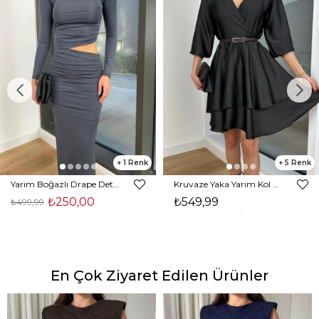
1
5
Yarım Boğazlı Drape Detaylı Beli Pencere Detaylı Andriel Kadın Füme Elbise 24k205
Kruvaze Yaka Yarım Kol Eteği Volanlı Kadın Siyah Saten Mini Elbise 24Y300
₺250,00
₺549,99
₺499,99
En Çok Ziyaret Edilen Ürünler