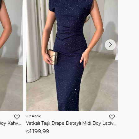
3
3
Vatkalı Taşlı Drape Detaylı Midi Boy Lacivert Jesep Kadın Elbise 26Y282
Tek Kol Maxi Boy Drapeli Kırmızı Rita Kadın Elbise 26Y473
₺1.599,99
₺1.599,99