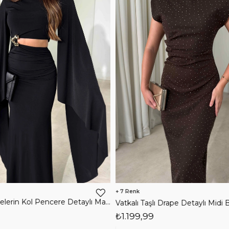
7
Vatkalı Taşlı Drape Detaylı Midi Boy Kahverengi Jesep Kadın Elbise 26Y282
₺1.199,99