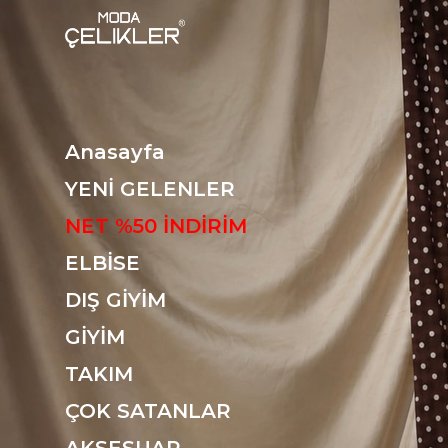
Anasayfa
YENİ GELENLER
NET %50 İNDİRİM
ELBİSE
DIŞ GİYİM
GİYİM
TAKIM
ÇOK SATANLAR