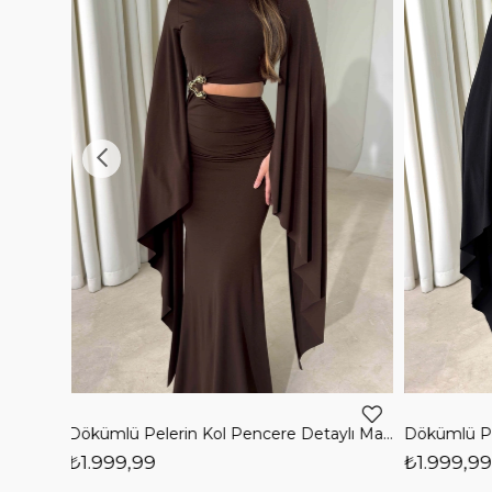
7
e 26Y511
Dökümlü Pelerin Kol Pencere Detaylı Maxi Siyah Arlev Kadın Elbise 26Y511
₺1.999,99
₺1.199,99