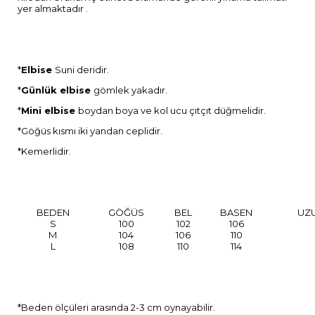
yer almaktadır .
*
Elbise
Suni deridir.
*
Günlük elbise
gömlek yakadır.
*
Mini elbise
boydan boya ve kol ucu çıtçıt düğmelidir.
*Göğüs kısmı iki yandan ceplidir.
*Kemerlidir.
BEDEN
GÖĞÜS
BEL
BASEN
UZ
S
100
102
106
M
104
106
110
L
108
110
114
*Beden ölçüleri arasında 2-3 cm oynayabilir.