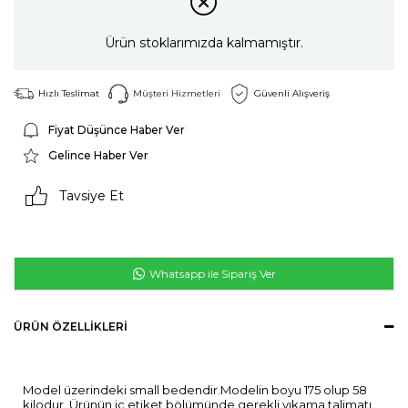
Ürün stoklarımızda kalmamıştır.
Hızlı Teslimat
Müşteri Hizmetleri
Güvenli Alışveriş
Fiyat Düşünce Haber Ver
Gelince Haber Ver
Tavsiye Et
Whatsapp ile Sipariş Ver
ÜRÜN ÖZELLIKLERI
Model üzerindeki small bedendir.Modelin boyu 175 olup 58
kilodur. Ürünün iç etiket bölümünde gerekli yıkama talimatı