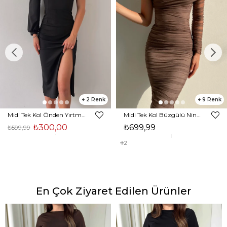
2
9
Midi Tek Kol Önden Yırtmaçlı Akira Kadın Siyah Elbise 22K000228
Midi Tek Kol Büzgülü Ninfe Kadın Vizon Tül Elbise 22K000524
₺300,00
₺699,99
₺599,99
2
En Çok Ziyaret Edilen Ürünler