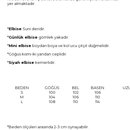
yer almaktadır .
*
Elbise
Suni deridir.
*
Günlük elbise
gömlek yakadır.
*
Mini elbise
boydan boya ve kol ucu çıtçıt düğmelidir.
*Göğüs kısmı iki yandan ceplidir.
*
Siyah elbise
kemerlidir.
BEDEN
GÖĞÜS
BEL
BASEN
UZ
S
100
102
106
M
104
106
110
L
108
110
114
*Beden ölçüleri arasında 2-3 cm oynayabilir.