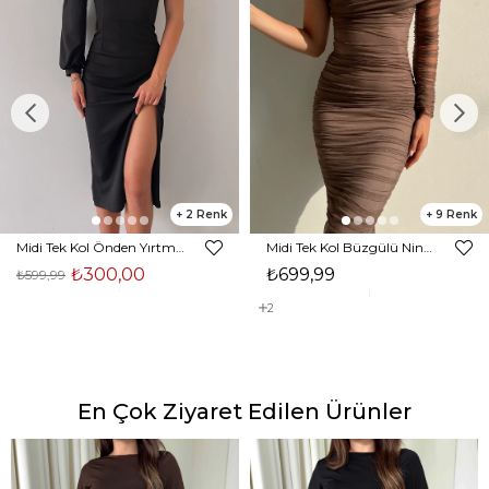
2
9
Midi Tek Kol Önden Yırtmaçlı Akira Kadın Siyah Elbise 22K000228
Midi Tek Kol Büzgülü Ninfe Kadın Vizon Tül Elbise 22K000524
₺300,00
₺699,99
₺599,99
2
En Çok Ziyaret Edilen Ürünler