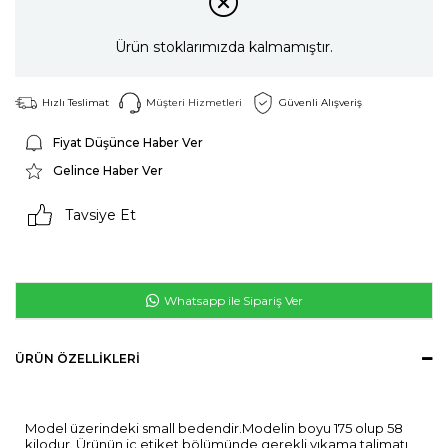
Ürün stoklarımızda kalmamıştır.
Hızlı Teslimat
Müşteri Hizmetleri
Güvenli Alışveriş
Fiyat Düşünce Haber Ver
Gelince Haber Ver
Tavsiye Et
Whatsapp ile Sipariş Ver
ÜRÜN ÖZELLIKLERI
Model üzerindeki small bedendir.Modelin boyu 175 olup 58
kilodur. Ürünün iç etiket bölümünde gerekli yıkama talimatı