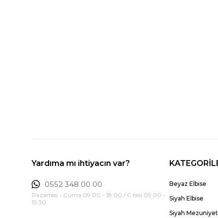
Yardıma mı ihtiyacın var?
KATEGORİL
0552 348 00 00
Beyaz Elbise
Pazartesi - Cuma 09:00 - 18:00 / C.tesi 09:00 -
Siyah Elbise
13:30
Siyah Mezuniyet 