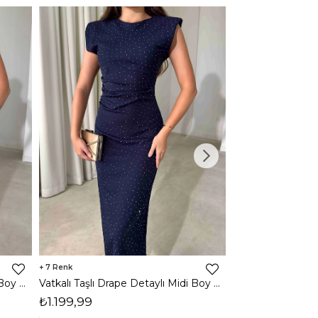
7
3
Vatkalı Taşlı Drape Detaylı Midi Boy Kahverengi Jesep Kadın Elbise 26Y282
Vatkalı Taşlı Drape Detaylı Midi Boy Lacivert Jesep Kadın Elbise 26Y282
₺1.199,99
₺1.599,99