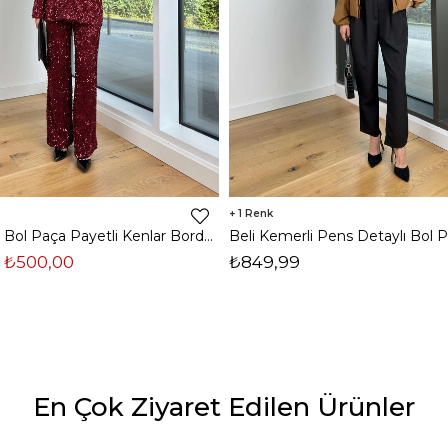
1
Yüksek Bel Bol Paça Payetli Kenlar Bordo Kadın Pantolon 25K348
₺500,00
₺849,99
En Çok Ziyaret Edilen Ürünler