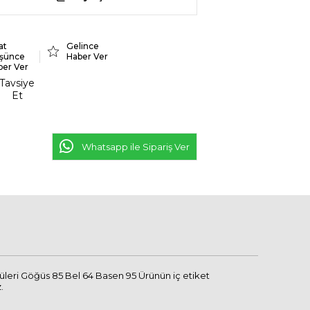
at
Gelince
şünce
Haber Ver
ber Ver
Tavsiye
Et
Whatsapp ile Sipariş Ver
üleri Göğüs 85 Bel 64 Basen 95 Ürünün iç etiket
.