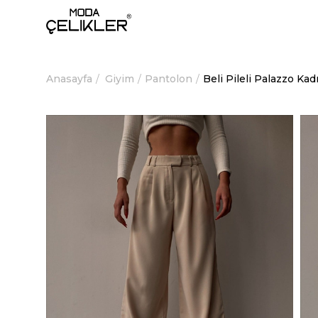
Anasayfa
Giyim
Pantolon
Beli Pileli Palazzo K