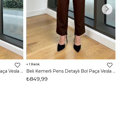
1
Beli Kemerli Pens Detaylı Bol Paça Vesla Siyah Kadın Pantolon 25Y031
Beli Kemerli Pens Detaylı Bol Paça Vesla Kahve Kadın Pantolon 25Y031
₺699,
₺849,99