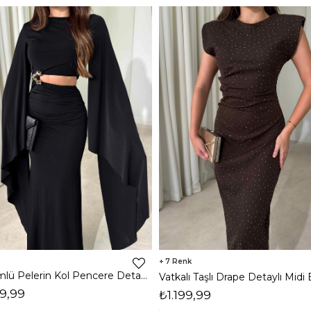
7
Dökümlü Pelerin Kol Pencere Detaylı Maxi Siyah Arlev Kadın Elbise 26Y511
9,99
₺1.199,99