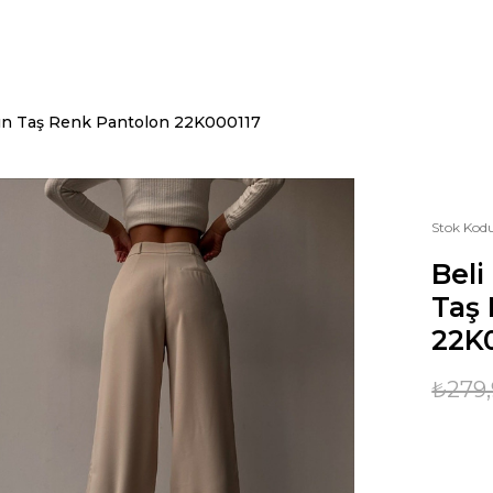
adın Taş Renk Pantolon 22K000117
Stok Kod
Beli
Taş
22K
₺279