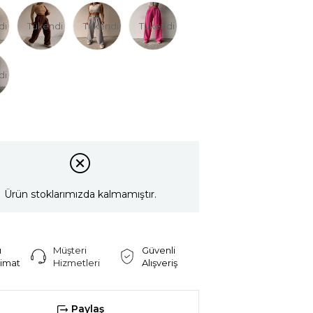
di
Tükendi
Tükendi
Tükendi
di
Ürün stoklarımızda kalmamıştır.
ı
Müşteri
Güvenli
limat
Hizmetleri
Alışveriş
Paylaş