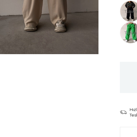
Tüken
Tüken
Hızl
Tes