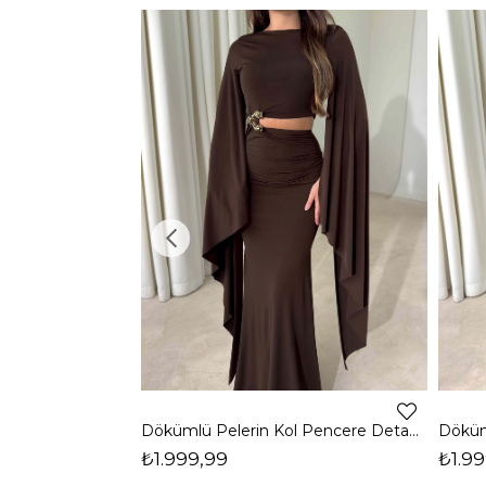
Dökümlü Pelerin Kol Pencere Detaylı Maxi Kahverengi Arlev Kadın Elbise 26Y511
₺1.999,99
₺1.99