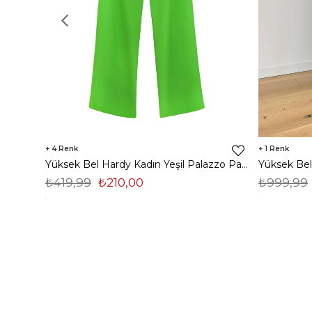
4
1
Yüksek Bel Hardy Kadın Yeşil Palazzo Pantolon 23K000407
₺419,99
₺210,00
₺999,99