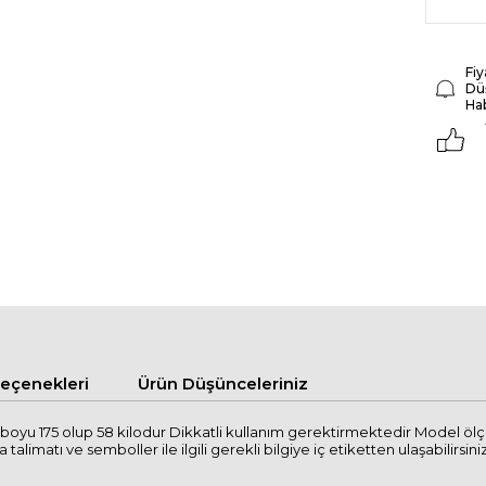
Fiy
Dü
Ha
çenekleri
Ürün Düşünceleriniz
oyu 175 olup 58 kilodur Dikkatli kullanım gerektirmektedir Model ölç
imatı ve semboller ile ilgili gerekli bilgiye iç etiketten ulaşabilirsiniz