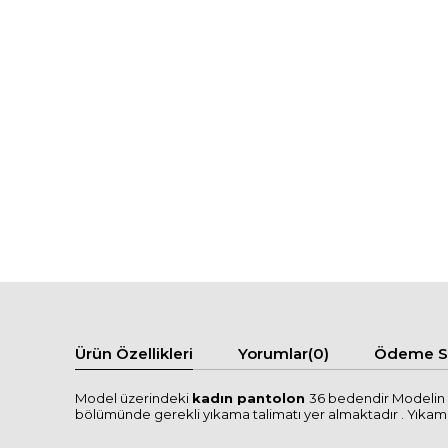
Ürün Özellikleri
Yorumlar
(0)
Ödeme Se
Model üzerindeki
kadın pantolon
36 bedendir Modelin b
bölümünde gerekli yıkama talimatı yer almaktadır . Yıkama tal