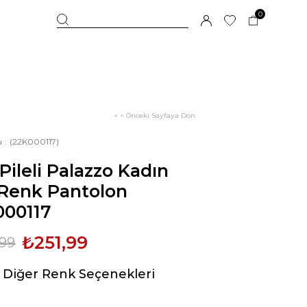
0
< < Önceki Sayfaya Dön
u
(22K000117)
 Pileli Palazzo Kadın
 Renk Pantolon
000117
₺251,99
,99
Diğer Renk Seçenekleri