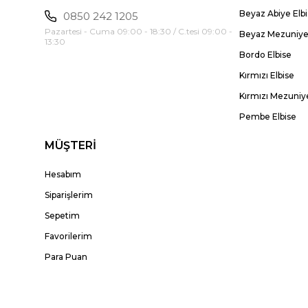
Beyaz Abiye Elb
0850 242 1205
Pazartesi - Cuma 09:00 - 18:30 / C.tesi 09:00 -
Beyaz Mezuniyet
13:30
Bordo Elbise
Kırmızı Elbise
Kırmızı Mezuniye
Pembe Elbise
MÜŞTERİ
Hesabım
Siparişlerim
Sepetim
Favorilerim
Para Puan