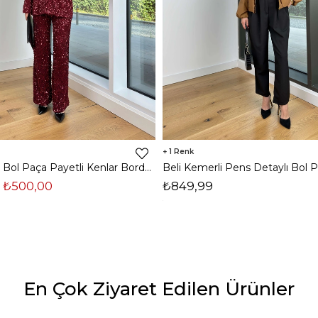
1
Yüksek Bel Bol Paça Payetli Kenlar Bordo Kadın Pantolon 25K348
₺500,00
₺849,99
En Çok Ziyaret Edilen Ürünler