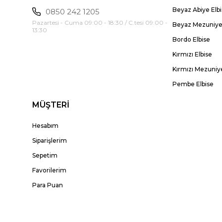
Beyaz Abiye Elb
0850 242 1205
Pazartesi - Cuma 09:00 - 18:30 / C.tesi 09:00 -
Beyaz Mezuniyet
13:30
Bordo Elbise
Kırmızı Elbise
Kırmızı Mezuniye
Pembe Elbise
MÜŞTERİ
Hesabım
Siparişlerim
Sepetim
Favorilerim
Para Puan