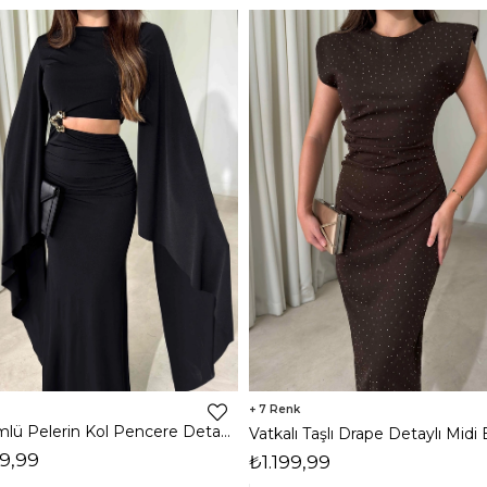
7
Dökümlü Pelerin Kol Pencere Detaylı Maxi Siyah Arlev Kadın Elbise 26Y511
9,99
₺1.199,99