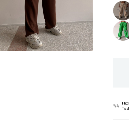
Tüken
Tüken
Hızl
Tes