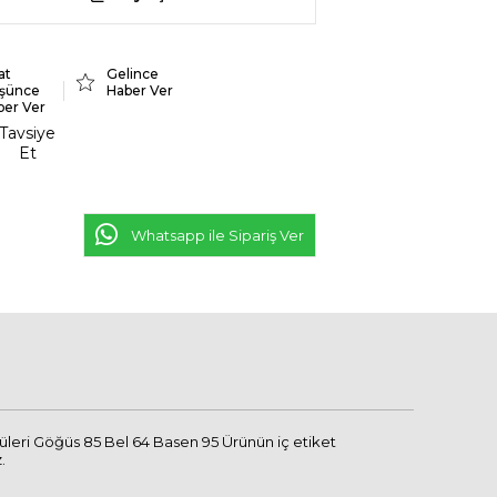
at
Gelince
şünce
Haber Ver
ber Ver
Tavsiye
Et
Whatsapp ile Sipariş Ver
üleri Göğüs 85 Bel 64 Basen 95 Ürünün iç etiket
.