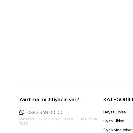
Yardıma mı ihtiyacın var?
KATEGORİL
0552 348 00 00
Beyaz Elbise
Pazartesi - Cuma 09:00 - 18:00 / C.tesi 09:00 -
Siyah Elbise
13:30
Siyah Mezuniyet 