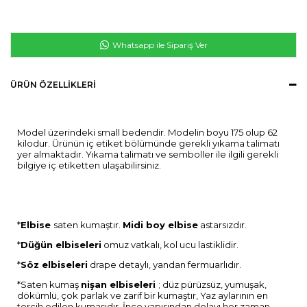
Whatsapp ile Sipariş Ver
ÜRÜN ÖZELLIKLERI
Model üzerindeki small bedendir. Modelin boyu 175 olup 62
kilodur. Ürünün iç etiket bölümünde gerekli yıkama talimatı
yer almaktadır. Yıkama talimatı ve semboller ile ilgili gerekli
bilgiye iç etiketten ulaşabilirsiniz.
*
Elbise
saten kumaştır.
Midi boy elbise
astarsızdır.
*
Düğün elbiseleri
omuz vatkalı, kol ucu lastiklidir.
*
Söz elbiseleri
drape detaylı, yandan fermuarlıdır.
*Saten kumaş
n
işan elbiseleri
; düz pürüzsüz, yumuşak,
dökümlü, çok parlak ve zarif bir kumaştır, Yaz aylarının en
tercih edilen kumaşıdır. İnce yapısından dolayı her zaman