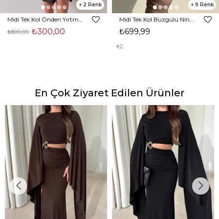
2
9
Midi Tek Kol Önden Yırtmaçlı Akira Kadın Siyah Elbise 22K000228
Midi Tek Kol Büzgülü Ninfe Kadın Vizon Tül Elbise 22K000524
₺300,00
₺699,99
₺599,99
2
En Çok Ziyaret Edilen Ürünler