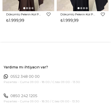
Dökümlü Pelerin Kol Pencere Detaylı Maxi Kahverengi Arlev Kadın Elbise 26Y511
Dökümlü Pelerin Kol Pencere Detaylı Maxi Siyah Arlev Kadın Elbise 26Y511
₺1.999,99
₺1.999,99
Yardıma mı ihtiyacın var?
0552 348 00 00
Pazartesi - Cuma 09:00 - 18:00 / C.tesi 09:00 - 13:30
0850 242 1205
Pazartesi - Cuma 09:00 - 18:30 / C.tesi 09:00 - 13:30