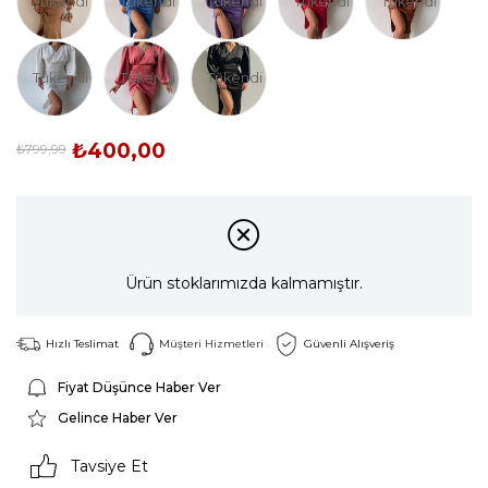
Tükendi
Tükendi
Tükendi
Tükendi
Tükendi
Tükendi
Tükendi
Tükendi
₺400,00
₺799,99
Ürün stoklarımızda kalmamıştır.
Hızlı Teslimat
Müşteri Hizmetleri
Güvenli Alışveriş
Fiyat Düşünce Haber Ver
Gelince Haber Ver
Tavsiye Et