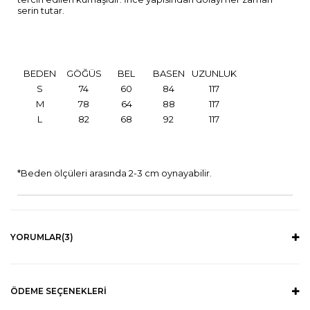
serin tutar.
BEDEN
GÖĞÜS
BEL
BASEN
UZUNLUK
S
74
60
84
117
M
78
64
88
117
L
82
68
92
117
*Beden ölçüleri arasında 2-3 cm oynayabilir.
YORUMLAR
(3)
ÖDEME SEÇENEKLERI