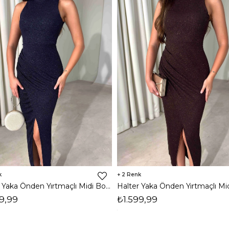
2
Halter Yaka Önden Yırtmaçlı Midi Boy Lacivert Hasre Kadın Elbise 26Y502
9,99
₺1.599,99