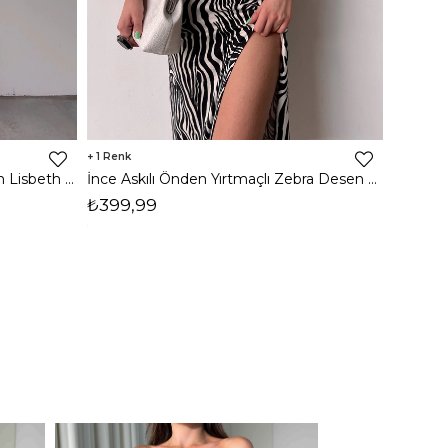
1
8
İnce Askılı Önden Yırtmaçlı Uzun Lisbeth Kadın Beyaz Elbise 22K000581
İnce Askılı Önden Yırtmaçlı Zebra Desen Citlali Kadın Renkli Elbise 22Y000068
₺399,99
₺789,
1