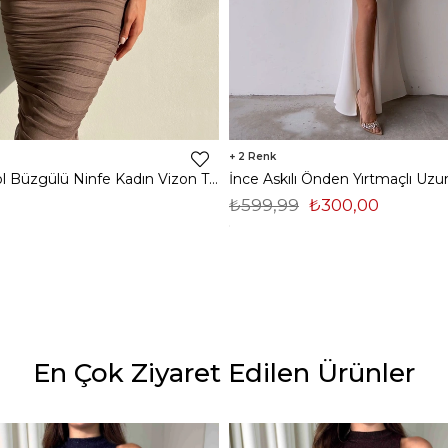
2
Midi Tek Kol Büzgülü Ninfe Kadın Vizon Tül Elbise 22K000524
₺599,99
₺300,00
En Çok Ziyaret Edilen Ürünler