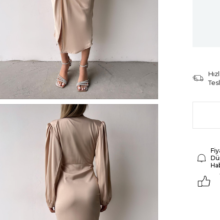
Hızl
Tes
Fiy
Dü
Ha