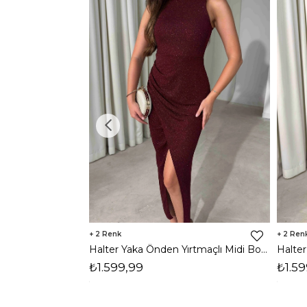
2
2
Halter Yaka Önden Yırtmaçlı Midi Boy Bordo Hasre Kadın Elbise 26Y502
₺1.599,99
₺1.59