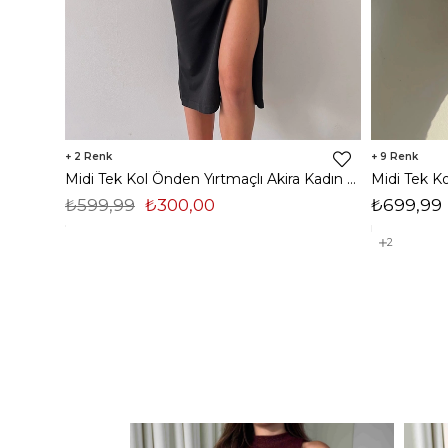
2
9
Midi Tek Kol Önden Yırtmaçlı Akira Kadın Siyah Elbise 22K000228
₺599,99
₺300,00
₺699,99
2