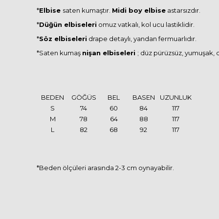
*
Elbise
saten kumaştır.
Midi boy elbise
astarsızdır.
*
Düğün elbiseleri
omuz vatkalı, kol ucu lastiklidir.
*
Söz elbiseleri
drape detaylı, yandan fermuarlıdır.
*Saten kumaş
n
işan elbiseleri
; düz pürüzsüz, yumuşak, d
BEDEN
GÖĞÜS
BEL
BASEN
UZUNLUK
S
74
60
84
117
M
78
64
88
117
L
82
68
92
117
*Beden ölçüleri arasında 2-3 cm oynayabilir.