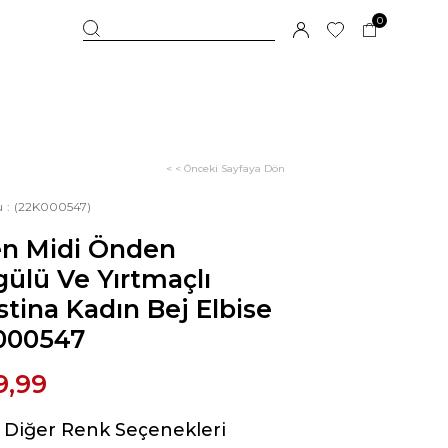
0
< < Önceki Sayfaya Dön
u
(22K000547)
en Midi Önden
ülü Ve Yırtmaçlı
stina Kadın Bej Elbise
000547
9,99
Diğer Renk Seçenekleri