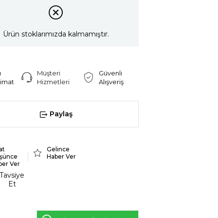
Ürün stoklarımızda kalmamıştır.
ı
Müşteri
Güvenli
limat
Hizmetleri
Alışveriş
Paylaş
at
Gelince
şünce
Haber Ver
ber Ver
Tavsiye
Et