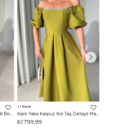
1
1
Halter Yaka Önden Yırtmaçlı Midi Boy Kahverengi Hasre Kadın Elbise 26Y502
Kare Yaka Karpuz Kol Taş Detaylı Maxi Yağ Yeşili Civo Kadın Elbise 206Y501
₺1.799,99
₺1.799,99