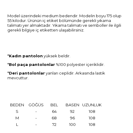
Model üzerindeki medium bedendir. Modelin boyu 175 olup
55 kilodur. Ürünün iç etiket bölümünde gerekli yıkama
talimatı yer almaktadır. Yıkama talimatı ve semboller ile ilgili
gerekli bilgiye iç etiketten ulaşabilirsiniz.
*
Kadın pantolon
yüksek beldir.
*
Bol paça pantolonlar
%100 polyester içeriklidir.
*
Deri pantolonlar
yanları ceplidir. Arkasında lastik
mevcuttur.
BEDEN
GÖĞÜS
BEL
BASEN
UZUNLUK
S
-
64
92
108
M
-
68
96
108
L
-
72
100
108