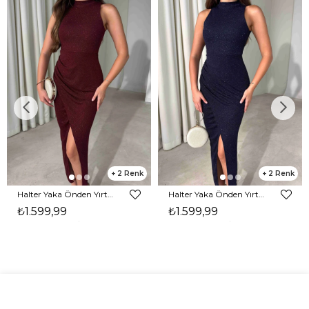
2
2
Halter Yaka Önden Yırtmaçlı Midi Boy Bordo Hasre Kadın Elbise 26Y502
Halter Yaka Önden Yırtmaçlı Midi Boy Lacivert Hasre Kadın Elbise 26Y502
₺1.599,99
₺1.599,99