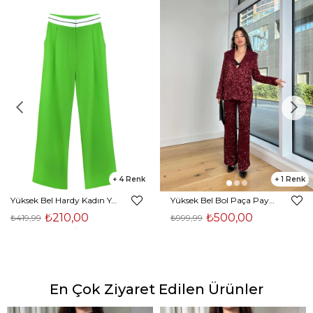
4
1
Yüksek Bel Hardy Kadın Yeşil Palazzo Pantolon 23K000407
Yüksek Bel Bol Paça Payetli Kenlar Bordo Kadın Pantolon 25K348
₺210,00
₺500,00
₺419,99
₺999,99
En Çok Ziyaret Edilen Ürünler