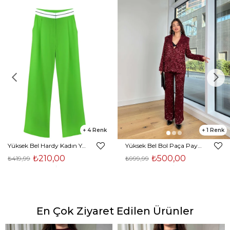
4
1
Yüksek Bel Hardy Kadın Yeşil Palazzo Pantolon 23K000407
Yüksek Bel Bol Paça Payetli Kenlar Bordo Kadın Pantolon 25K348
₺210,00
₺500,00
₺419,99
₺999,99
En Çok Ziyaret Edilen Ürünler