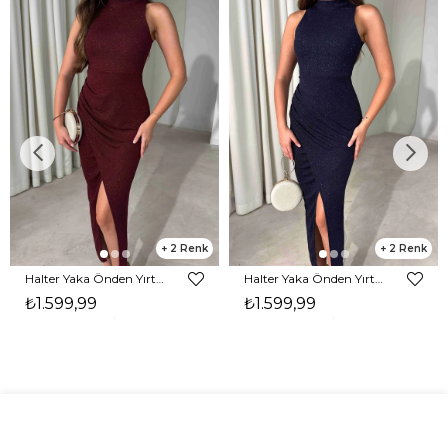
2
2
Halter Yaka Önden Yırtmaçlı Midi Boy Bordo Hasre Kadın Elbise 26Y502
Halter Yaka Önden Yırtmaçlı Midi Boy Lacivert Hasre Kadın Elbise 26Y502
₺1.599,99
₺1.599,99