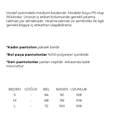
Model üzerindeki medium bedendir. Modelin boyu 175 olup
55 kilodur. Ürünün iç etiket bölümünde gerekli yıkama
talimatı yer almaktadır. Yıkama talimatı ve semboller ile ilgili
gerekli bilgiye iç etiketten ulaşabilirsiniz.
*
Kadın pantolon
yüksek beldir.
*
Bol paça pantolonlar
%100 polyester içeriklidir.
*
Deri pantolonlar
yanları ceplidir. Arkasında lastik
mevcuttur.
BEDEN
GÖĞÜS
BEL
BASEN
UZUNLUK
S
-
64
92
108
M
-
68
96
108
L
-
72
100
108