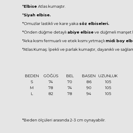
*
Elbise
Atlas kumaştır.
*
Siyah elbise.
*Omuzlar lastikli ve kare yaka
söz elbiseleri.
*Önden düğme detaylı
abiye elbise
ve düğmeli manşet 
*Arka kısmı fermuarlı ve etek kısmı yırtmaçlı
midi boy elb
*Atlas Kumaş: İpekli ve parlak kumaştır, dayanıklı ve sağla
BEDEN
GÖĞÜS
BEL
BASEN
UZUNLUK
S
74
70
86
105
M
78
74
90
105
L
82
78
94
105
*Beden ölçüleri arasında 2-3 cm oynayabilir.