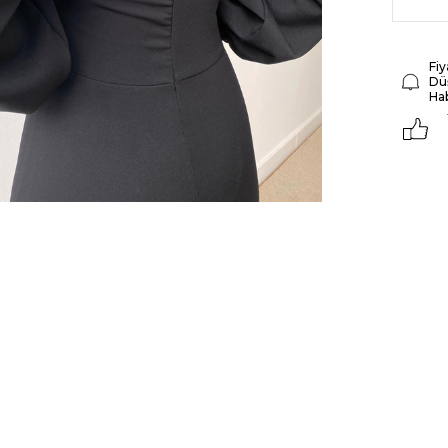
Fiy
Dü
Ha