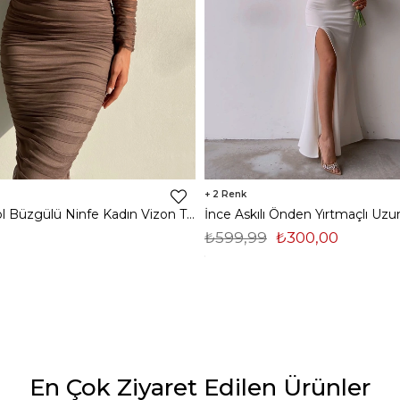
2
Midi Tek Kol Büzgülü Ninfe Kadın Vizon Tül Elbise 22K000524
₺599,99
₺300,00
En Çok Ziyaret Edilen Ürünler