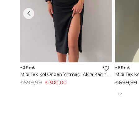
2
9
Midi Tek Kol Önden Yırtmaçlı Akira Kadın Siyah Elbise 22K000228
₺599,99
₺300,00
₺699,99
2