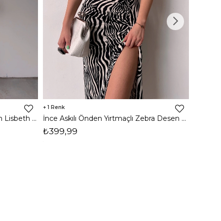
1
8
İnce Askılı Önden Yırtmaçlı Uzun Lisbeth Kadın Beyaz Elbise 22K000581
İnce Askılı Önden Yırtmaçlı Zebra Desen Citlali Kadın Renkli Elbise 22Y000068
₺399,99
₺789,
1