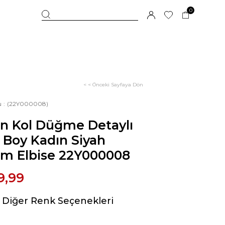
0
< < Önceki Sayfaya Dön
u
(22Y000008)
on Kol Düğme Detaylı
 Boy Kadın Siyah
em Elbise 22Y000008
9,99
Diğer Renk Seçenekleri