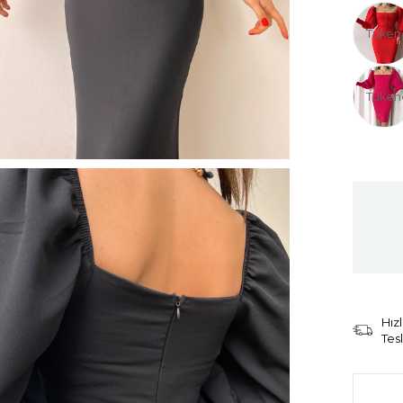
Tüken
Tüken
Hızl
Tes