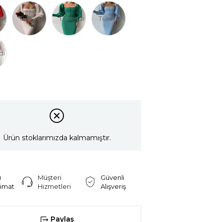
di
Tükendi
Tükendi
Tükendi
di
Ürün stoklarımızda kalmamıştır.
ı
Müşteri
Güvenli
limat
Hizmetleri
Alışveriş
Paylaş