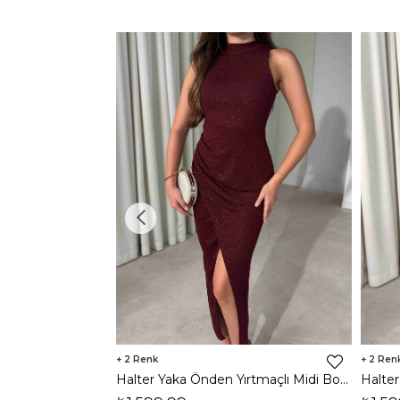
2
2
Halter Yaka Önden Yırtmaçlı Midi Boy Bordo Hasre Kadın Elbise 26Y502