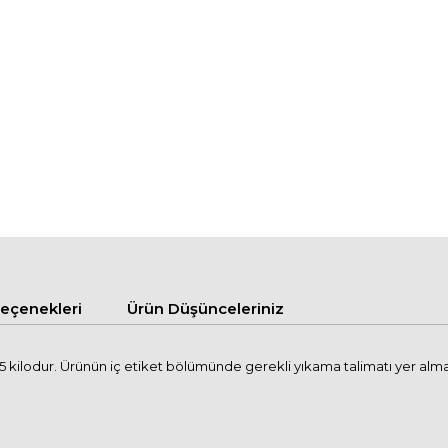
çenekleri
Ürün Düşünceleriniz
kilodur. Ürünün iç etiket bölümünde gerekli yıkama talimatı yer almakta