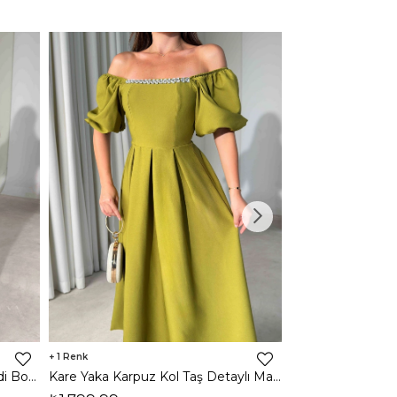
1
1
Halter Yaka Önden Yırtmaçlı Midi Boy Kahverengi Hasre Kadın Elbise 26Y502
Kare Yaka Karpuz Kol Taş Detaylı Maxi Yağ Yeşili Civo Kadın Elbise 206Y501