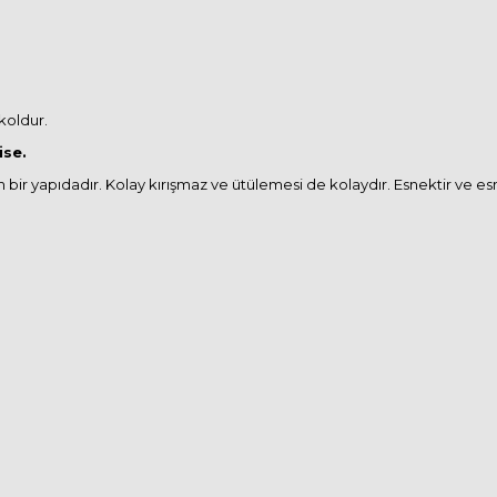
koldur.
ise.
m bir yapıdadır. Kolay kırışmaz ve ütülemesi de kolaydır. Esnektir ve e