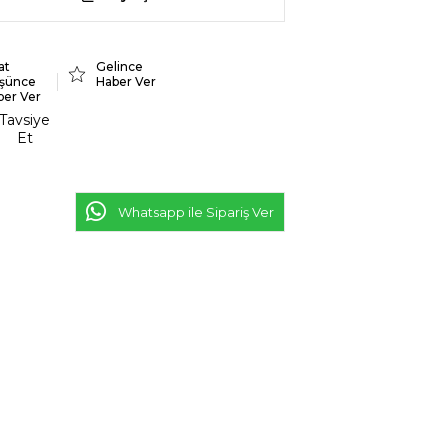
at
Gelince
şünce
Haber Ver
ber Ver
Tavsiye
Et
Whatsapp ile Sipariş Ver