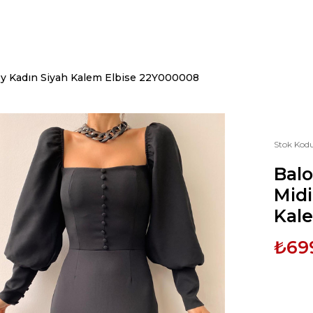
oy Kadın Siyah Kalem Elbise 22Y000008
Stok Kod
Bal
Midi
Kal
₺69