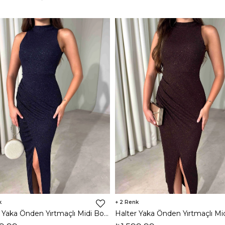
2
Halter Yaka Önden Yırtmaçlı Midi Boy Lacivert Hasre Kadın Elbise 26Y502