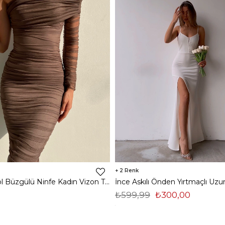
2
Midi Tek Kol Büzgülü Ninfe Kadın Vizon Tül Elbise 22K000524
₺599,99
₺300,00