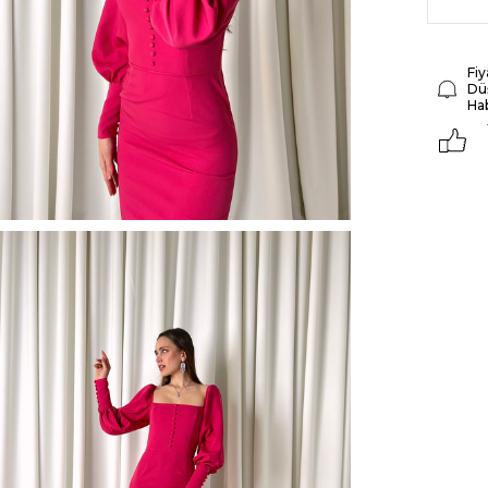
Fiy
Dü
Ha