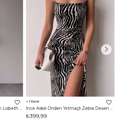
1
8
İnce Askılı Önden Yırtmaçlı Uzun Lisbeth Kadın Beyaz Elbise 22K000581
İnce Askılı Önden Yırtmaçlı Zebra Desen Citlali Kadın Renkli Elbise 22Y000068
₺399,99
₺789,
1