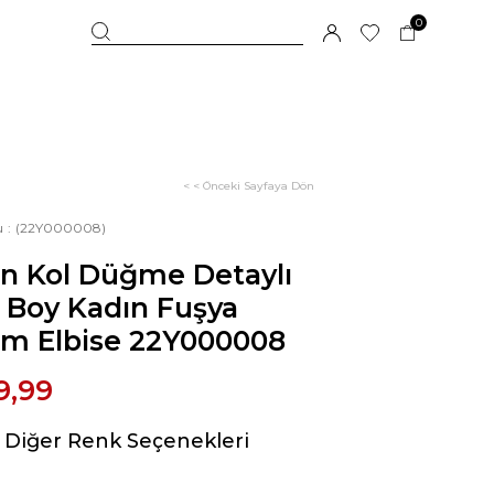
0
< < Önceki Sayfaya Dön
u
(22Y000008)
on Kol Düğme Detaylı
 Boy Kadın Fuşya
em Elbise 22Y000008
9,99
Diğer Renk Seçenekleri