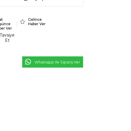
at
Gelince
şünce
Haber Ver
ber Ver
Tavsiye
Et
Whatsapp ile Sipariş Ver