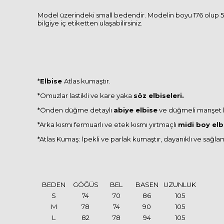
Model üzerindeki small bedendir. Modelin boyu 176 olup 57 
bilgiye iç etiketten ulaşabilirsiniz.
*
Elbise
Atlas kumaştır.
*Omuzlar lastikli ve kare yaka
söz elbiseleri.
*Önden düğme detaylı
abiye elbise
ve düğmeli manşet 
*Arka kısmı fermuarlı ve etek kısmı yırtmaçlı
midi boy elb
*Atlas Kumaş: İpekli ve parlak kumaştır, dayanıklı ve sağla
BEDEN
GÖĞÜS
BEL
BASEN
UZUNLUK
S
74
70
86
105
M
78
74
90
105
L
82
78
94
105