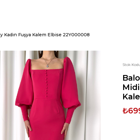
oy Kadın Fuşya Kalem Elbise 22Y000008
Stok Kod
Bal
Midi
Kal
₺69