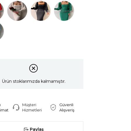
di
Tükendi
Tükendi
Tükendi
di
Ürün stoklarımızda kalmamıştır.
ı
Müşteri
Güvenli
limat
Hizmetleri
Alışveriş
Paylaş