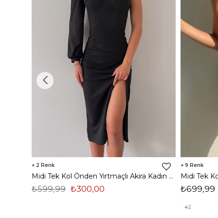
2
9
Midi Tek Kol Önden Yırtmaçlı Akira Kadın Siyah Elbise 22K000228
₺599,99
₺300,00
₺699,99
2