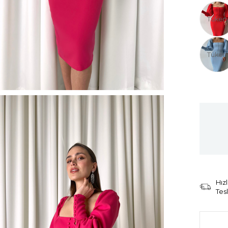
Tüken
Tüken
Hızl
Tes