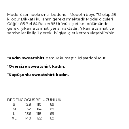
Model üzerindeki small bedendir Modelin boyu 175 olup 58
kilodur Dikkatli kullanım gerektirmektedir Model ölçüleri
Göğüs 85 Bel 64 Basen 95 Ürünün iç etiket bölümünde
gerekli yıkama talimatı yer almaktadır . Yıkama talimatı ve
semboller ile ilgili gerekli bilgiye iç etiketten ulaşabilirsiniz.
*
Kadın sweatshirt
pamuk kumaştır. İçi şardonludur.
*
Oversize sweatshirt kadın.
*
Kapüşonlu sweatshirt kadın.
BEDEN
GÖĞÜS
BEL
UZUNLUK
S
128
110
69
M
132
114
69
L
136
118
69
XL
140
122
69