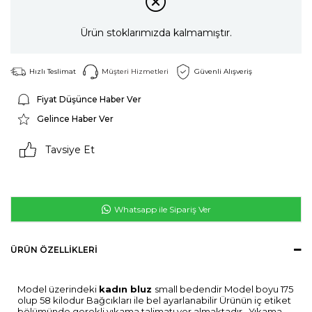
Ürün stoklarımızda kalmamıştır.
Hızlı Teslimat
Müşteri Hizmetleri
Güvenli Alışveriş
Fiyat Düşünce Haber Ver
Gelince Haber Ver
Tavsiye Et
Whatsapp ile Sipariş Ver
ÜRÜN ÖZELLIKLERI
Model üzerindeki
kadın bluz
small bedendir Model boyu 175
olup 58 kilodur Bağcıkları ile bel ayarlanabilir Ürünün iç etiket
bölümünde gerekli yıkama talimatı yer almaktadır . Yıkama