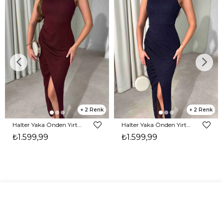
2
2
Halter Yaka Önden Yırtmaçlı Midi Boy Bordo Hasre Kadın Elbise 26Y502
Halter Yaka Önden Yırtmaçlı Midi Boy Lacivert Hasre Kadın Elbise 26Y502
₺1.599,99
₺1.599,99