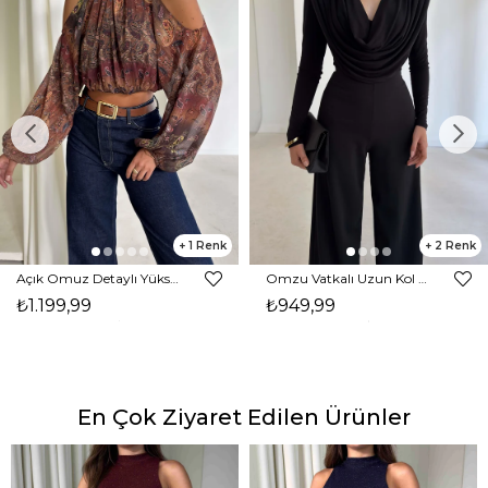
1
2
Açık Omuz Detaylı Yüksek Yaka Lendan Kahve Kadın bluz 26K026
Omzu Vatkalı Uzun Kol Degaje Yaka Dinre Kadın Siyah Bluz 26K101
₺1.199,99
₺949,99
En Çok Ziyaret Edilen Ürünler