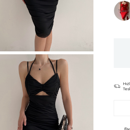
Tüken
Hızl
Tes
Fiy