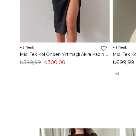
2
9
Midi Tek Kol Önden Yırtmaçlı Akira Kadın Siyah Elbise 22K000228
₺599,99
₺300,00
₺699,99
2