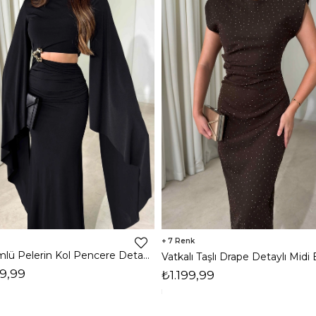
7
Dökümlü Pelerin Kol Pencere Detaylı Maxi Siyah Arlev Kadın Elbise 26Y511
9,99
₺1.199,99