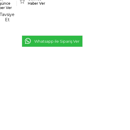
şünce
Haber Ver
ber Ver
Tavsiye
Et
Whatsapp ile Sipariş Ver