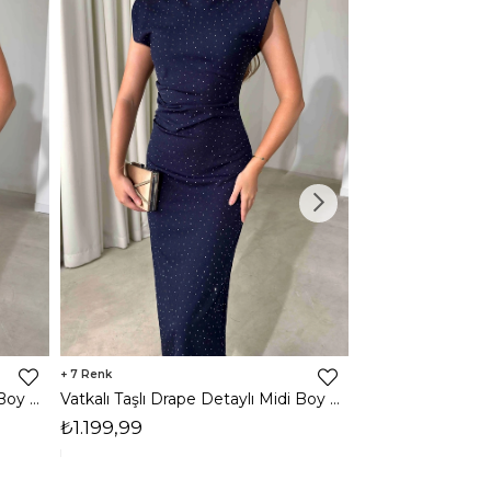
7
3
Vatkalı Taşlı Drape Detaylı Midi Boy Kahverengi Jesep Kadın Elbise 26Y282
Vatkalı Taşlı Drape Detaylı Midi Boy Lacivert Jesep Kadın Elbise 26Y282
₺1.199,99
₺1.599,99