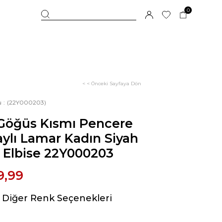
0
< < Önceki Sayfaya Dön
u
(22Y000203)
 Göğüs Kısmı Pencere
ylı Lamar Kadın Siyah
 Elbise 22Y000203
9,99
Diğer Renk Seçenekleri