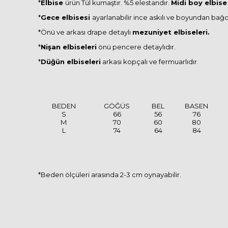
*
Elbise
ürün Tül kumaştır. %5 elestandır.
Midi boy elbise
*
Gece elbisesi
ayarlanabilir ince askılı ve boyundan bağc
*Önü ve arkası drape detaylı
mezuniyet elbiseleri.
*
Nişan elbiseleri
önü pencere detaylıdır.
*
Düğün elbiseleri
arkası kopçalı ve fermuarlıdır.
BEDEN
GÖĞÜS
BEL
BASEN
S
66
56
76
M
70
60
80
L
74
64
84
*Beden ölçüleri arasında 2-3 cm oynayabilir.