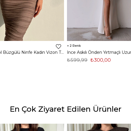
2
Midi Tek Kol Büzgülü Ninfe Kadın Vizon Tül Elbise 22K000524
₺599,99
₺300,00
En Çok Ziyaret Edilen Ürünler