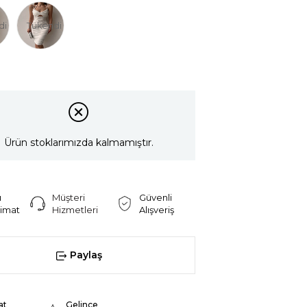
di
Tükendi
Ürün stoklarımızda kalmamıştır.
ı
Müşteri
Güvenli
limat
Hizmetleri
Alışveriş
Paylaş
at
Gelince