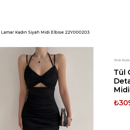
 Lamar Kadın Siyah Midi Elbise 22Y000203
Stok Kod
Tül
Deta
Midi
₺30