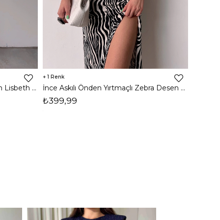
1
8
İnce Askılı Önden Yırtmaçlı Uzun Lisbeth Kadın Beyaz Elbise 22K000581
İnce Askılı Önden Yırtmaçlı Zebra Desen Citlali Kadın Renkli Elbise 22Y000068
₺399,99
₺789,
1