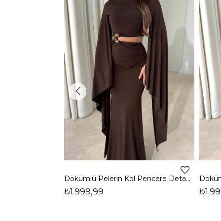
Dökümlü Pelerin Kol Pencere Detaylı Maxi Kahverengi Arlev Kadın Elbise 26Y511
₺1.999,99
₺1.99