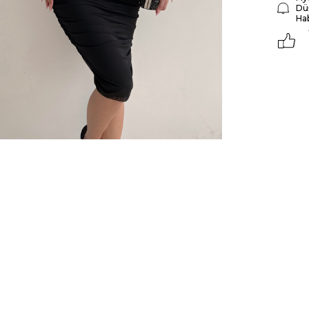
Dü
Ha