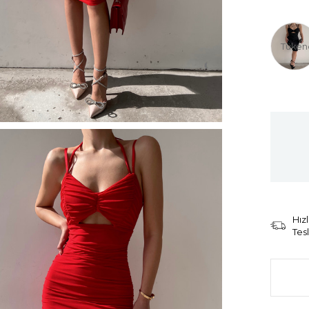
Tüken
Hızl
Tes