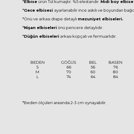
*
Elbise
ürün Tül kumaştır. %5 elestandır.
Midi boy elbise
*
Gece elbisesi
ayarlanabilir ince askılı ve boyundan bağc
*Önü ve arkası drape detaylı
mezuniyet elbiseleri.
*
Nişan elbiseleri
önü pencere detaylıdır.
*
Düğün elbiseleri
arkası kopçalı ve fermuarlıdır.
BEDEN
GÖĞÜS
BEL
BASEN
S
66
56
76
M
70
60
80
L
74
64
84
*Beden ölçüleri arasında 2-3 cm oynayabilir.