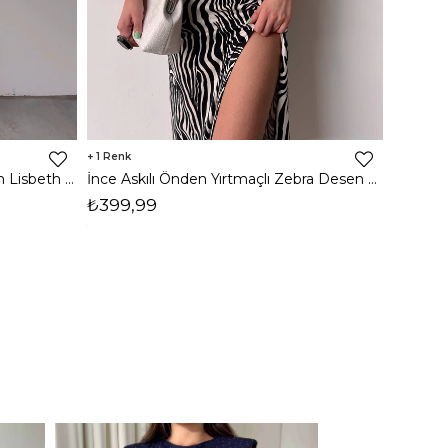
1
8
İnce Askılı Önden Yırtmaçlı Uzun Lisbeth Kadın Beyaz Elbise 22K000581
İnce Askılı Önden Yırtmaçlı Zebra Desen Citlali Kadın Renkli Elbise 22Y000068
₺399,99
₺789,
1