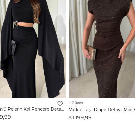
7
Dökümlü Pelerin Kol Pencere Detaylı Maxi Siyah Arlev Kadın Elbise 26Y511
9,99
₺1.199,99