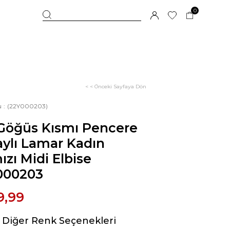
0
< < Önceki Sayfaya Dön
u
(22Y000203)
 Göğüs Kısmı Pencere
ylı Lamar Kadın
ızı Midi Elbise
000203
9,99
Diğer Renk Seçenekleri