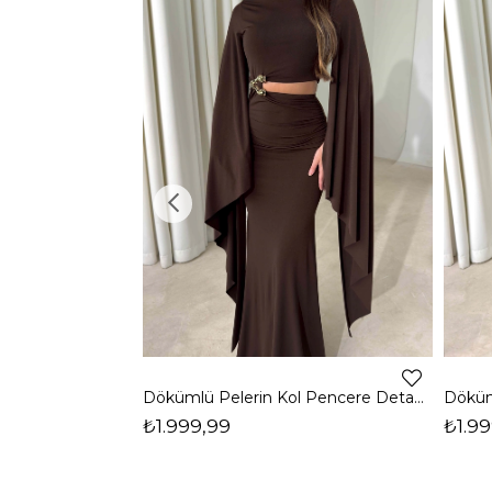
Dökümlü Pelerin Kol Pencere Detaylı Maxi Kahverengi Arlev Kadın Elbise 26Y511
₺1.999,99
₺1.99