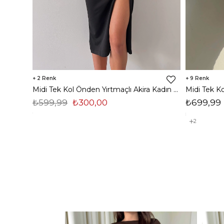
2
9
Midi Tek Kol Önden Yırtmaçlı Akira Kadın Siyah Elbise 22K000228
₺599,99
₺300,00
₺699,99
2