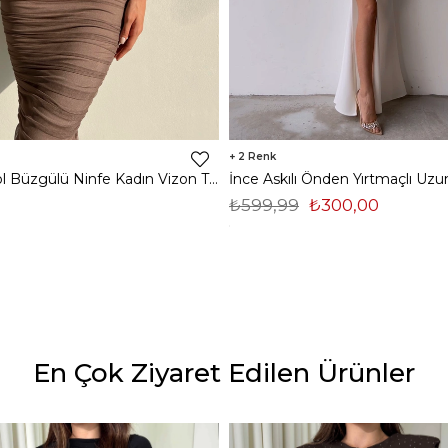
2
Midi Tek Kol Büzgülü Ninfe Kadın Vizon Tül Elbise 22K000524
₺599,99
₺300,00
En Çok Ziyaret Edilen Ürünler