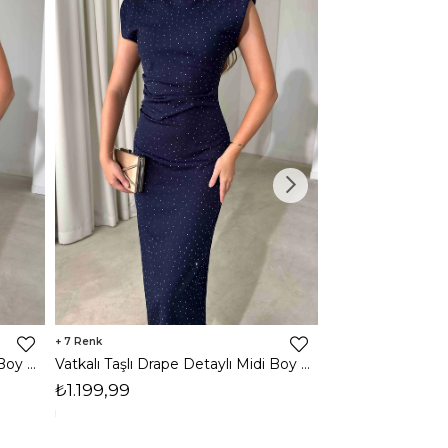
7
3
Vatkalı Taşlı Drape Detaylı Midi Boy Kahverengi Jesep Kadın Elbise 26Y282
Vatkalı Taşlı Drape Detaylı Midi Boy Lacivert Jesep Kadın Elbise 26Y282
₺1.199,99
₺1.599,99