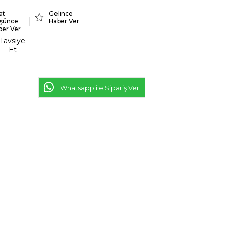
at
Gelince
şünce
Haber Ver
ber Ver
Tavsiye
Et
Whatsapp ile Sipariş Ver