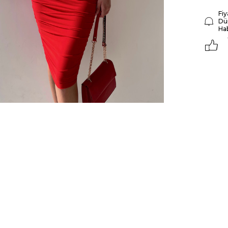
Fiy
Dü
Ha