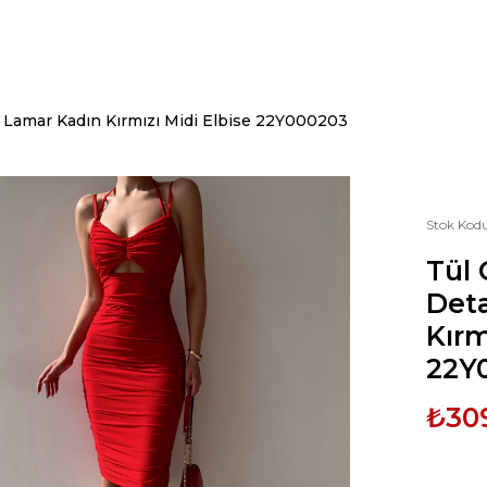
 Lamar Kadın Kırmızı Midi Elbise 22Y000203
Stok Kod
Tül
Deta
Kırm
22Y
₺30