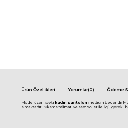
Ürün Özellikleri
Yorumlar
(0)
Ödeme Se
Model üzerindeki
kadın pantolon
medium bedendir Mode
almaktadır . Yıkama talimatı ve semboller ile ilgili gerekli bi