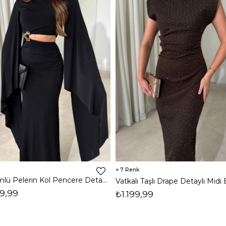
7
Dökümlü Pelerin Kol Pencere Detaylı Maxi Siyah Arlev Kadın Elbise 26Y511
9,99
₺1.199,99