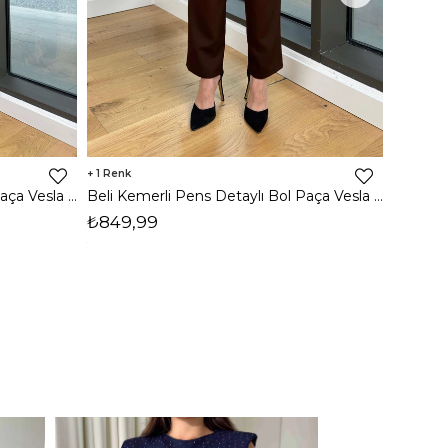
1
Beli Kemerli Pens Detaylı Bol Paça Vesla Siyah Kadın Pantolon 25Y031
Beli Kemerli Pens Detaylı Bol Paça Vesla Kahve Kadın Pantolon 25Y031
₺699,
₺849,99