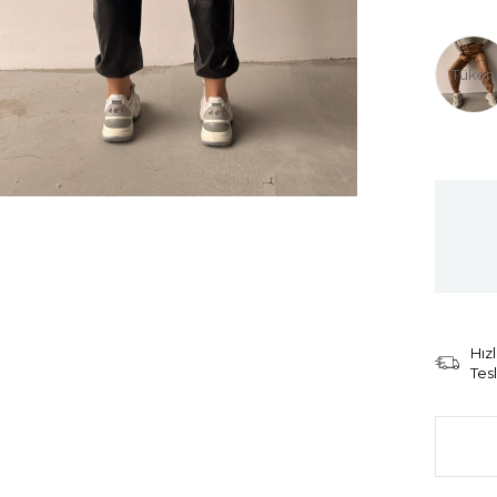
Tüken
Hızl
Tes