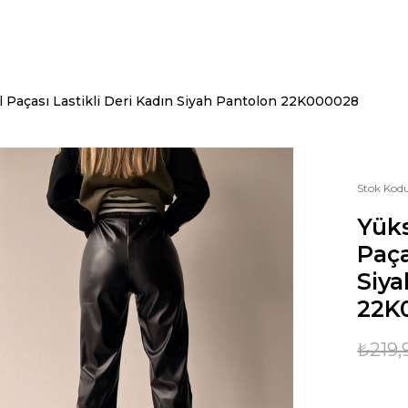
l Paçası Lastikli Deri Kadın Siyah Pantolon 22K000028
Stok Kod
Yüks
Paça
Siya
22K
₺219,