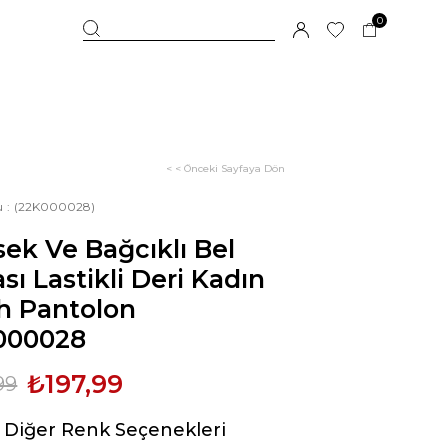
0
< < Önceki Sayfaya Dön
u
(22K000028)
ek Ve Bağcıklı Bel
sı Lastikli Deri Kadın
h Pantolon
000028
₺197,99
99
Diğer Renk Seçenekleri