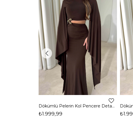
Dökümlü Pelerin Kol Pencere Detaylı Maxi Kahverengi Arlev Kadın Elbise 26Y511
₺1.999,99
₺1.99