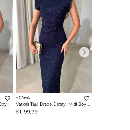
7
3
Vatkalı Taşlı Drape Detaylı Midi Boy Kahverengi Jesep Kadın Elbise 26Y282
Vatkalı Taşlı Drape Detaylı Midi Boy Lacivert Jesep Kadın Elbise 26Y282
₺1.199,99
₺1.599,99