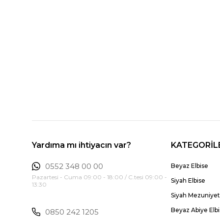
Yardıma mı ihtiyacın var?
KATEGORİL
0552 348 00 00
Beyaz Elbise
Pazartesi - Cuma 09:00 - 18:00 / C.tesi 09:00 -
Siyah Elbise
13:30
Siyah Mezuniyet 
Beyaz Abiye Elb
0850 242 1205