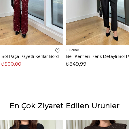
1
Yüksek Bel Bol Paça Payetli Kenlar Bordo Kadın Pantolon 25K348
₺500,00
₺849,99
En Çok Ziyaret Edilen Ürünler