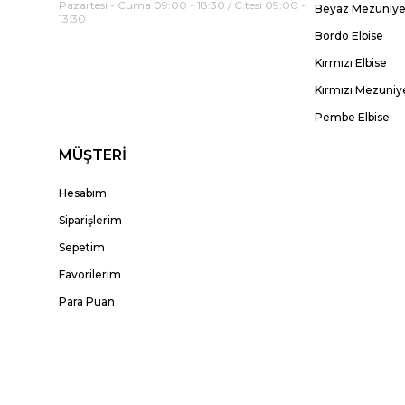
Pazartesi - Cuma 09:00 - 18:30 / C.tesi 09:00 -
Beyaz Mezuniyet
13:30
Bordo Elbise
Kırmızı Elbise
Kırmızı Mezuniye
Pembe Elbise
MÜŞTERİ
Hesabım
Siparişlerim
Sepetim
Favorilerim
Para Puan