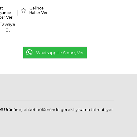
at
Gelince
şünce
Haber Ver
ber Ver
Tavsiye
Et
Whatsapp ile Sipariş Ver
5 Ürünün iç etiket bölümünde gerekli yıkama talimatı yer