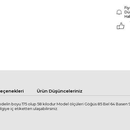
Fiy
Dü
Ha
çenekleri
Ürün Düşünceleriniz
lin boyu 175 olup 58 kilodur Model ölçüleri Göğüs 85 Bel 64 Basen 9
lgiye iç etiketten ulaşabilirsiniz.