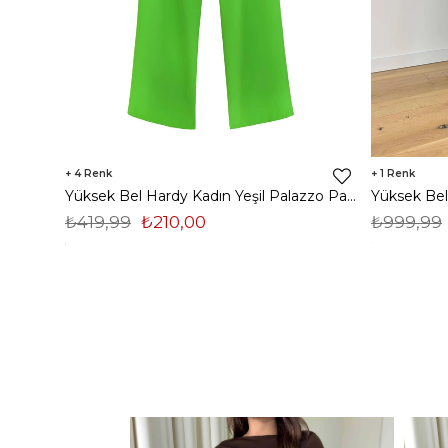
4
1
Yüksek Bel Hardy Kadın Yeşil Palazzo Pantolon 23K000407
₺419,99
₺210,00
₺999,99