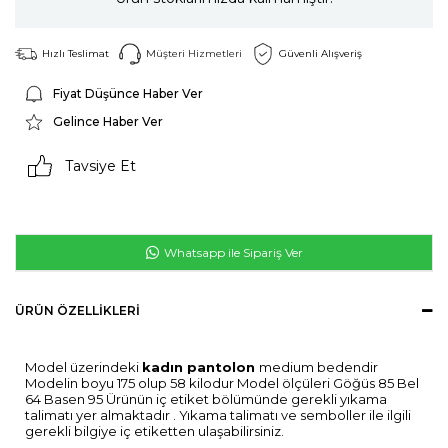
Hızlı Teslimat
Müşteri Hizmetleri
Güvenli Alışveriş
Fiyat Düşünce Haber Ver
Gelince Haber Ver
Tavsiye Et
Whatsapp ile Sipariş Ver
ÜRÜN ÖZELLIKLERI
Model üzerindeki
kadın pantolon
medium bedendir
Modelin boyu 175 olup 58 kilodur Model ölçüleri Göğüs 85 Bel
64 Basen 95 Ürünün iç etiket bölümünde gerekli yıkama
talimatı yer almaktadır . Yıkama talimatı ve semboller ile ilgili
gerekli bilgiye iç etiketten ulaşabilirsiniz.