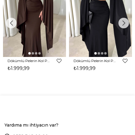
Dökümlü Pelerin Kol Pencere Detaylı Maxi Kahverengi Arlev Kadın Elbise 26Y511
Dökümlü Pelerin Kol Pencere Detaylı Maxi Siyah Arlev Kadın Elbise 26Y511
₺1.999,99
₺1.999,99
Yardıma mı ihtiyacın var?