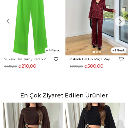
4
1
Yüksek Bel Hardy Kadın Yeşil Palazzo Pantolon 23K000407
Yüksek Bel Bol Paça Payetli Kenlar Bordo Kadın Pantolon 25K348
₺210,00
₺500,00
₺419,99
₺999,99
En Çok Ziyaret Edilen Ürünler