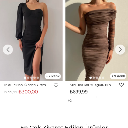
2
9
Midi Tek Kol Önden Yırtmaçlı Akira Kadın Siyah Elbise 22K000228
Midi Tek Kol Büzgülü Ninfe Kadın Vizon Tül Elbise 22K000524
₺300,00
₺699,99
₺599,99
2
En Çok Ziyaret Edilen Ürünler