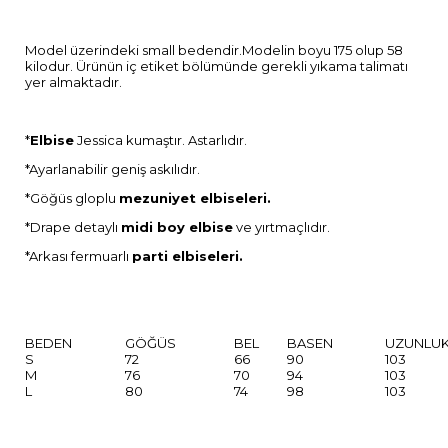
Model üzerindeki small bedendir.Modelin boyu 175 olup 58
kilodur. Ürünün iç etiket bölümünde gerekli yıkama talimatı
yer almaktadır.
*
Elbise
Jessica kumaştır. Astarlıdır.
*Ayarlanabilir geniş askılıdır.
*Göğüs gloplu
mezuniyet elbiseleri.
*Drape detaylı
midi boy elbise
ve yırtmaçlıdır.
*Arkası fermuarlı
parti elbiseleri.
BEDEN
GÖĞÜS
BEL
BASEN
UZUNLU
S
72
66
90
103
M
76
70
94
103
L
80
74
98
103