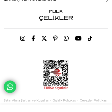
Satın Alma Şartları ve Koşulları
Gizlilik Politikası
Çerezler Politikası