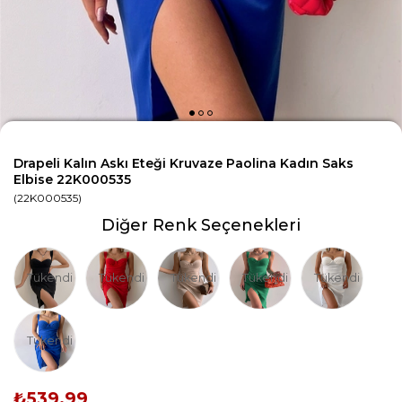
Drapeli Kalın Askı Eteği Kruvaze Paolina Kadın Saks
Elbise 22K000535
(22K000535)
Diğer Renk Seçenekleri
Tükendi
Tükendi
Tükendi
Tükendi
Tükendi
Tükendi
₺539,99