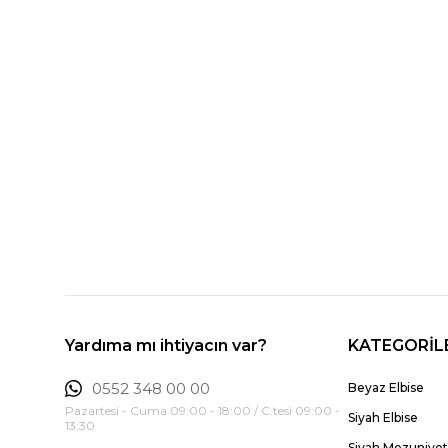
Yardıma mı ihtiyacın var?
KATEGORİL
0552 348 00 00
Beyaz Elbise
Pazartesi - Cuma 09:00 - 18:00 / C.tesi 09:00 -
Siyah Elbise
13:30
Siyah Mezuniyet 