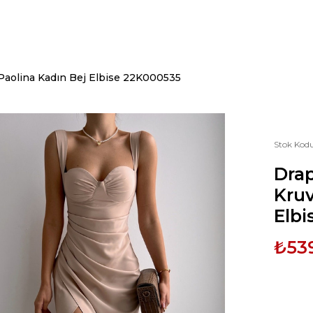
 Paolina Kadın Bej Elbise 22K000535
Stok Kod
Drap
Kruv
Elb
₺53