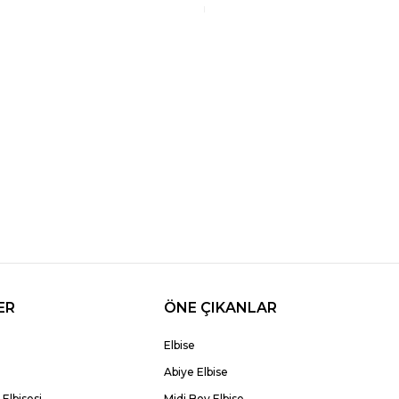
ER
ÖNE ÇIKANLAR
Elbise
Abiye Elbise
Elbisesi
Midi Boy Elbise