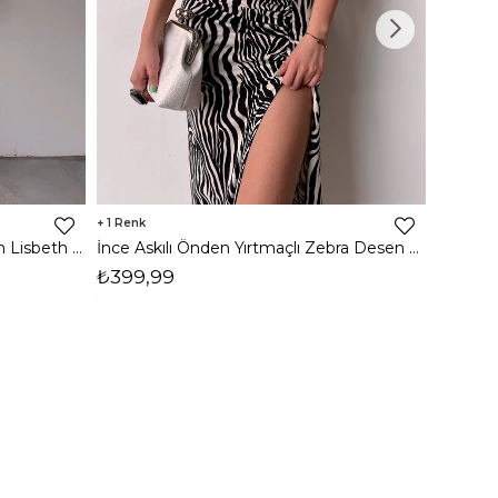
1
8
İnce Askılı Önden Yırtmaçlı Uzun Lisbeth Kadın Beyaz Elbise 22K000581
İnce Askılı Önden Yırtmaçlı Zebra Desen Citlali Kadın Renkli Elbise 22Y000068
₺399,99
₺789,
1