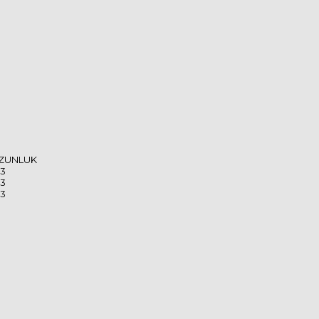
ZUNLUK
03
03
03