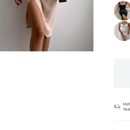
Tüken
Tüken
Hızl
Tes