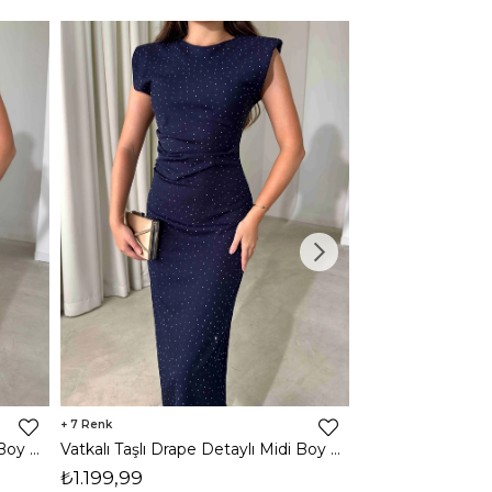
7
3
Vatkalı Taşlı Drape Detaylı Midi Boy Kahverengi Jesep Kadın Elbise 26Y282
Vatkalı Taşlı Drape Detaylı Midi Boy Lacivert Jesep Kadın Elbise 26Y282
₺1.199,99
₺1.599,99