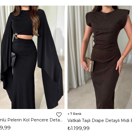
7
Dökümlü Pelerin Kol Pencere Detaylı Maxi Siyah Arlev Kadın Elbise 26Y511
9,99
₺1.199,99