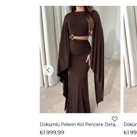
Dökümlü Pelerin Kol Pencere Detaylı Maxi Kahverengi Arlev Kadın Elbise 26Y511
₺1.999,99
₺1.99