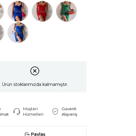
di
Tükendi
Tükendi
Tükendi
di
Tükendi
Ürün stoklarımızda kalmamıştır.
ı
Müşteri
Güvenli
limat
Hizmetleri
Alışveriş
Paylaş