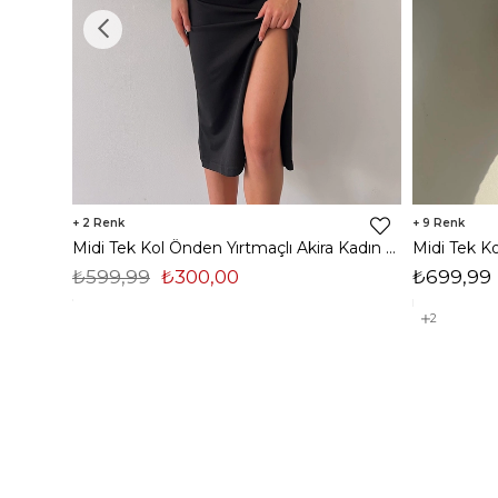
2
9
Midi Tek Kol Önden Yırtmaçlı Akira Kadın Siyah Elbise 22K000228
₺599,99
₺300,00
₺699,99
2