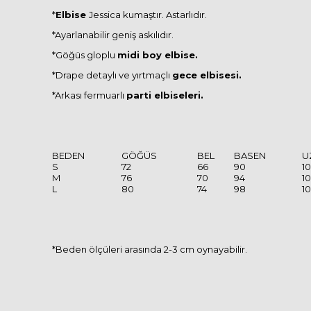
*
Elbise
Jessica kumaştır. Astarlıdır.
*Ayarlanabilir geniş askılıdır.
*Göğüs gloplu
midi boy elbise.
*Drape detaylı ve yırtmaçlı
gece elbisesi.
*Arkası fermuarlı
parti elbiseleri.
BEDEN
GÖĞÜS
BEL
BASEN
U
S
72
66
90
1
M
76
70
94
1
L
80
74
98
1
*Beden ölçüleri arasında 2-3 cm oynayabilir.