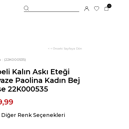
0
< < Önceki Sayfaya Dön
u
(22K000535)
eli Kalın Askı Eteği
aze Paolina Kadın Bej
ise 22K000535
9,99
Diğer Renk Seçenekleri