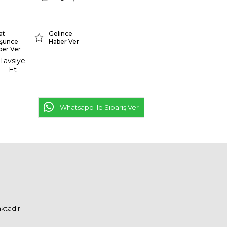
at
Gelince
şünce
Haber Ver
ber Ver
Tavsiye
Et
Whatsapp ile Sipariş Ver
ktadır.