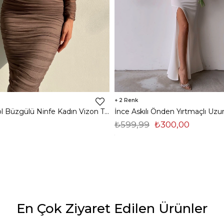
2
Midi Tek Kol Büzgülü Ninfe Kadın Vizon Tül Elbise 22K000524
₺599,99
₺300,00
En Çok Ziyaret Edilen Ürünler