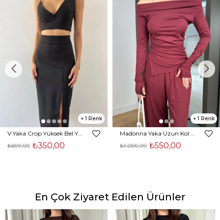
1
1
V Yaka Crop Yüksek Bel Yırtmaçlı Midi Etek Duarte Kadın Siyah İkili Takım 23Y000561
Madonna Yaka Uzun Kol Bluz Yüksek Bel Bol Paça Pantolon Börd Bordo Kadın Takım 25Y140
₺350,00
₺550,00
₺699,99
₺1.099,99
En Çok Ziyaret Edilen Ürünler