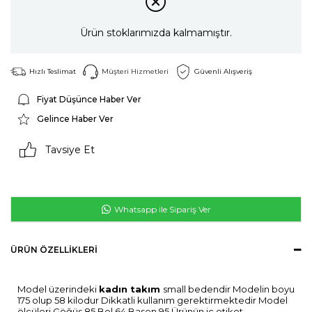
Ürün stoklarımızda kalmamıştır.
Hızlı Teslimat
Müşteri Hizmetleri
Güvenli Alışveriş
Fiyat Düşünce Haber Ver
Gelince Haber Ver
Tavsiye Et
Whatsapp ile Sipariş Ver
ÜRÜN ÖZELLIKLERI
Model üzerindeki
kadın takım
small bedendir Modelin boyu
175 olup 58 kilodur Dikkatli kullanım gerektirmektedir Model
ölçüleri Göğüs 85 Bel 64 Basen 95 Ürünün iç etiket