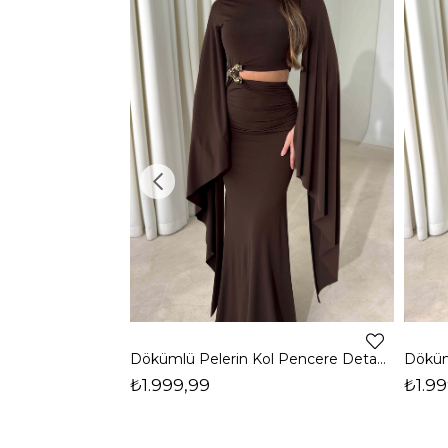
Dökümlü Pelerin Kol Pencere Detaylı Maxi Kahverengi Arlev Kadın Elbise 26Y511
₺1.999,99
₺1.99