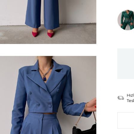
Tüken
Hızl
Tes