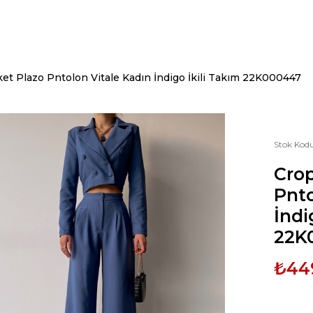
et Plazo Pntolon Vitale Kadın İndigo İkili Takım 22K000447
Stok Kod
Crop
Pnto
İndi
22K
₺44