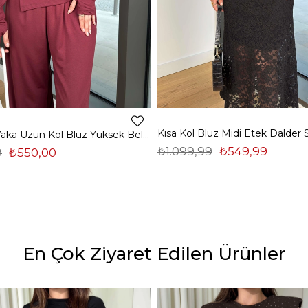
Madonna Yaka Uzun Kol Bluz Yüksek Bel Bol Paça Pantolon Börd Bordo Kadın Takım 25Y140
₺1.099,99
₺549,99
9
₺550,00
En Çok Ziyaret Edilen Ürünler