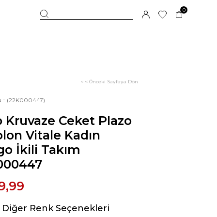
0
< < Önceki Sayfaya Dön
u
(22K000447)
 Kruvaze Ceket Plazo
lon Vitale Kadın
go İkili Takım
000447
9,99
Diğer Renk Seçenekleri