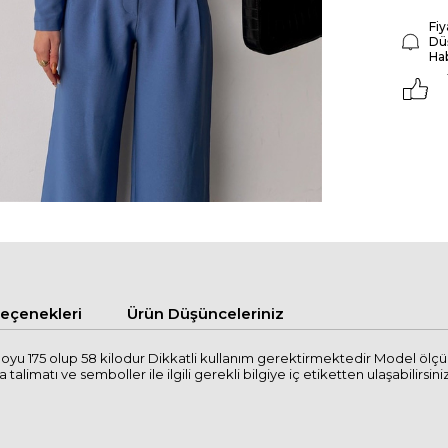
Fiy
Dü
Ha
çenekleri
Ürün Düşünceleriniz
yu 175 olup 58 kilodur Dikkatli kullanım gerektirmektedir Model ölçü
imatı ve semboller ile ilgili gerekli bilgiye iç etiketten ulaşabilirsiniz