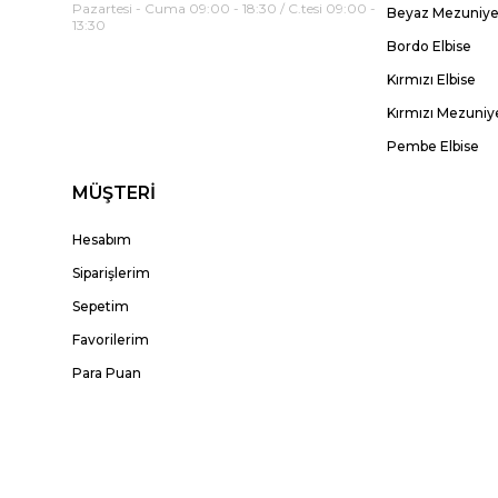
Pazartesi - Cuma 09:00 - 18:30 / C.tesi 09:00 -
Beyaz Mezuniyet
13:30
Bordo Elbise
Kırmızı Elbise
Kırmızı Mezuniye
Pembe Elbise
MÜŞTERİ
Hesabım
Siparişlerim
Sepetim
Favorilerim
Para Puan