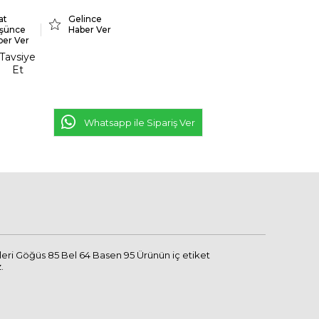
at
Gelince
şünce
Haber Ver
ber Ver
Tavsiye
Et
Whatsapp ile Sipariş Ver
leri Göğüs 85 Bel 64 Basen 95 Ürünün iç etiket
.