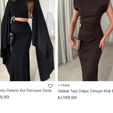
7
Dökümlü Pelerin Kol Pencere Detaylı Maxi Siyah Arlev Kadın Elbise 26Y511
9,99
₺1.199,99