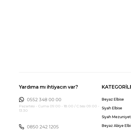
Yardıma mı ihtiyacın var?
KATEGORİL
0552 348 00 00
Beyaz Elbise
Pazartesi - Cuma 09:00 - 18:00 / C.tesi 09:00 -
Siyah Elbise
13:30
Siyah Mezuniyet 
Beyaz Abiye Elb
0850 242 1205