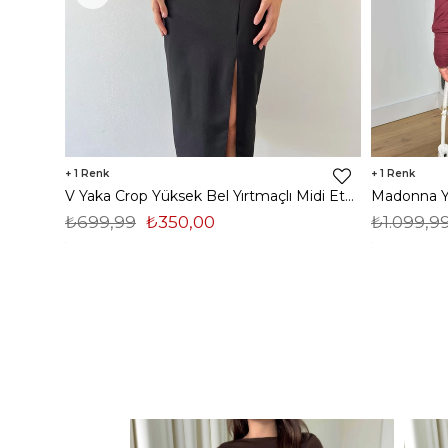
1
1
V Yaka Crop Yüksek Bel Yırtmaçlı Midi Etek Duarte Kadın Siyah İkili Takım 23Y000561
₺699,99
₺350,00
₺1.099,9