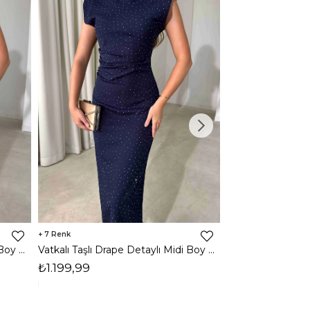
7
3
Vatkalı Taşlı Drape Detaylı Midi Boy Kahverengi Jesep Kadın Elbise 26Y282
Vatkalı Taşlı Drape Detaylı Midi Boy Lacivert Jesep Kadın Elbise 26Y282
₺1.199,99
₺1.599,99