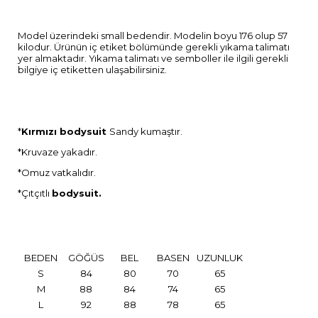
Model üzerindeki small bedendir. Modelin boyu 176 olup 57
kilodur. Ürünün iç etiket bölümünde gerekli yıkama talimatı
yer almaktadır. Yıkama talimatı ve semboller ile ilgili gerekli
bilgiye iç etiketten ulaşabilirsiniz.
*
Kırmızı bodysuit
Sandy kumaştır.
*Kruvaze yakadır.
*Omuz vatkalıdır.
*Çıtçıtlı
bodysuit.
BEDEN
GÖĞÜS
BEL
BASEN
UZUNLUK
S
84
80
70
65
M
88
84
74
65
L
92
88
78
65