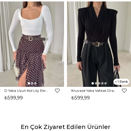
1
D Yaka Uzun Kol Lily Ekru Kadın Bodysuit 26K398
Kruvaze Yaka Vatkalı Drape Detaylı İnlay Siyah Kadın Bodysuit 26K411
₺599,99
₺599,99
En Çok Ziyaret Edilen Ürünler