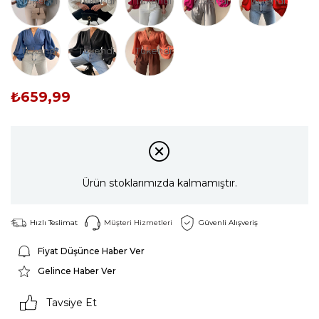
Tükendi
Tükendi
Tükendi
Tükendi
Tükendi
Tükendi
Tükendi
Tükendi
₺659,99
Ürün stoklarımızda kalmamıştır.
Hızlı Teslimat
Müşteri Hizmetleri
Güvenli Alışveriş
Fiyat Düşünce Haber Ver
Gelince Haber Ver
Tavsiye Et