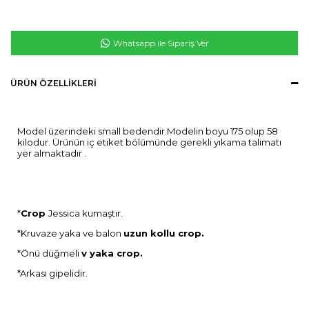
Whatsapp ile Sipariş Ver
ÜRÜN ÖZELLIKLERI
Model üzerindeki small bedendir.Modelin boyu 175 olup 58
kilodur. Ürünün iç etiket bölümünde gerekli yıkama talimatı
yer almaktadır .
*
Crop
Jessica kumaştır.
*Kruvaze yaka ve balon
uzun kollu crop.
*Önü düğmeli
v yaka crop.
*Arkası gipelidir.