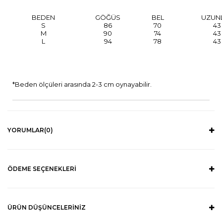
BEDEN
GÖĞÜS
BEL
UZUN
S
86
70
43
M
90
74
43
L
94
78
43
*Beden ölçüleri arasında 2-3 cm oynayabilir.
YORUMLAR
(0)
ÖDEME SEÇENEKLERI
ÜRÜN DÜŞÜNCELERINIZ