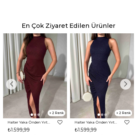
En Çok Ziyaret Edilen Ürünler
2
2
Halter Yaka Önden Yırtmaçlı Midi Boy Bordo Hasre Kadın Elbise 26Y502
Halter Yaka Önden Yırtmaçlı Midi Boy Lacivert Hasre Kadın Elbise 26Y502
₺1.599,99
₺1.599,99