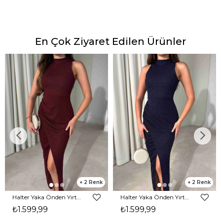
En Çok Ziyaret Edilen Ürünler
2
2
Halter Yaka Önden Yırtmaçlı Midi Boy Bordo Hasre Kadın Elbise 26Y502
Halter Yaka Önden Yırtmaçlı Midi Boy Lacivert Hasre Kadın Elbise 26Y502
₺1.599,99
₺1.599,99