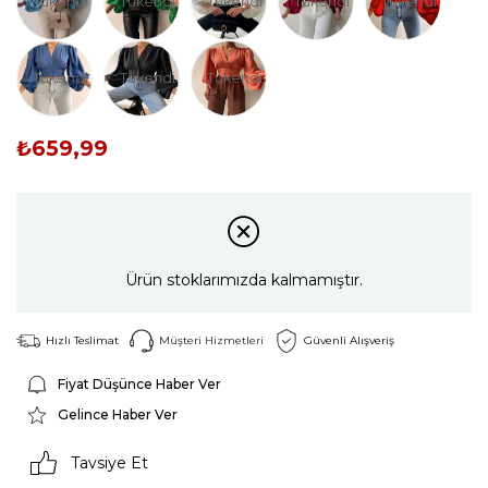
Tükendi
Tükendi
Tükendi
Tükendi
Tükendi
Tükendi
Tükendi
Tükendi
₺659,99
Ürün stoklarımızda kalmamıştır.
Hızlı Teslimat
Müşteri Hizmetleri
Güvenli Alışveriş
Fiyat Düşünce Haber Ver
Gelince Haber Ver
Tavsiye Et