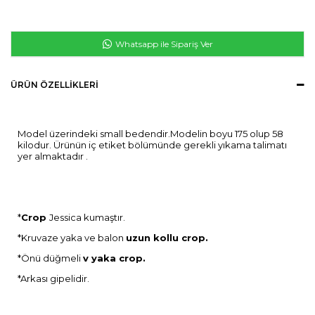
Whatsapp ile Sipariş Ver
ÜRÜN ÖZELLIKLERI
Model üzerindeki small bedendir.Modelin boyu 175 olup 58
kilodur. Ürünün iç etiket bölümünde gerekli yıkama talimatı
yer almaktadır .
*
Crop
Jessica kumaştır.
*Kruvaze yaka ve balon
uzun kollu crop.
*Önü düğmeli
v yaka crop.
*Arkası gipelidir.