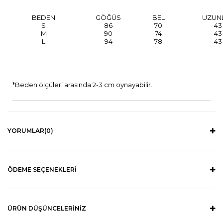
BEDEN
GÖĞÜS
BEL
UZUN
S
86
70
43
M
90
74
43
L
94
78
43
*Beden ölçüleri arasında 2-3 cm oynayabilir.
YORUMLAR
(0)
ÖDEME SEÇENEKLERI
ÜRÜN DÜŞÜNCELERINIZ